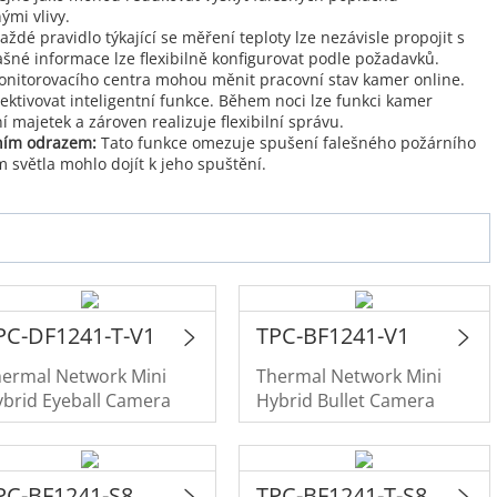
ými vlivy.
aždé pravidlo týkající se měření teploty lze nezávisle propojit s
né informace lze flexibilně konfigurovat podle požadavků.
onitorovacího centra mohou měnit pracovní stav kamer online.
ivovat inteligentní funkce. Během noci lze funkci kamer
majetek a zároven realizuje flexibilní správu.
čním odrazem:
Tato funkce omezuje spušení falešného požárního
světla mohlo dojít k jeho spuštění.
PC-DF1241-T-V1
TPC-BF1241-V1
hermal Network Mini
Thermal Network Mini
brid Eyeball Camera
Hybrid Bullet Camera
PC-BF1241-S8
TPC-BF1241-T-S8