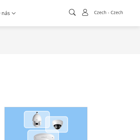
Czech - Czech
 nás