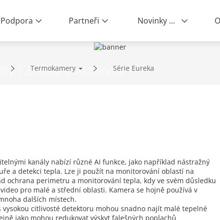
Podpora
Partneři
Novinky a události
O
ity | End-to-End Service
Termokamery
Série Eureka
telnými kanály nabízí různé AI funkce, jako například nástražný
uře a detekci tepla. Lze ji použít na monitorování oblastí na
lad ochrana perimetru a monitorování tepla, kdy ve svém důsledku
video pro malé a střední oblasti. Kamera se hojně používá v
a mnoha dalších místech.
vysokou citlivosté detektoru mohou snadno najít malé tepelné
stejně jako mohou redukovat výskyt falešných poplachů