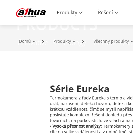
Produkty
Řešení
PRODUCTS
Innovative Technology | Reliable Qual
Domů
Produkty
Všechny produkty
Série Eureka
Termokamera z řady Eureka s termo a vidi
drát, narušení, detekci hovoru, detekci ko
krátkou vzádlenost, čímž se myslí napřík
poskytuje komplexní řešení dohledu přes 
továrních, na parkovištích, ve vilách a n
• Vysoká přesnost analýzy:
Termokamery s 
cíle na velké vzdálenosti a v uplné tmě, 