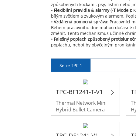
způsobených kočkami, psy, listím nebo jin
• Flexibilní pravidla & alarmy (-T Model):
K
bílým světlem a zvukovým alarmem. Poplaš
• Vzdálená pomocná správa:
Pracovníci m
Během pracovního dne mohou dočasně dekt
změnit. Tento mechanismus učinně chrání 
• Falešný poplach způsobený protislune
poplachu, nebot by obyčejným pronikáním 
Série TPC 1
TPC-BF1241-T-V1
T
Thermal Network Mini
T
Hybrid Bullet Camera
Hy
TPC-DF1241-V1
T