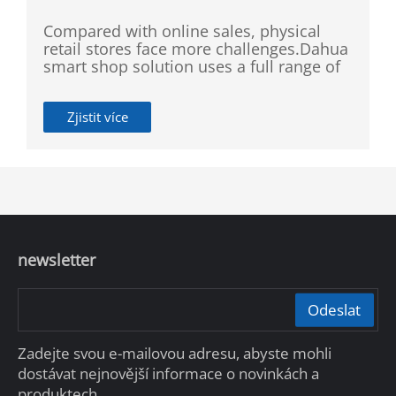
Compared with online sales, physical
retail stores face more challenges.Dahua
smart shop solution uses a full range of
video surveillance, supplemented by AI
intelligent algorithms, to cater to and
Zjistit více
attract customers.Dahua smart shop
solution adopts a more convenient
management method, which can timely
receive alarms anytime, anywhere, and
improve management efficiency.
newsletter
Odeslat
Zadejte svou e-mailovou adresu, abyste mohli
dostávat nejnovější informace o novinkách a
produktech