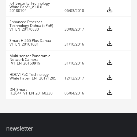
IoT Security Technology
White Paper_V1.0.0-
20180104
06/03/2018
Enhanced Ethernet
Technology Dahua (ePoE)
V1_EN_20170830
30/08/2017
Smart H.265 Plus Dahua
V1_EN_20161031
31/10/2016
Multi-sensor Panoramic
Network Camera
_V1_EN_20160919
31/10/2016
HDCVI PoC Technology
White Paper_EN_ 20171205
12/12/2017
DH_Smart
H.264+_V1_EN_20160330
06/04/2016
newsletter