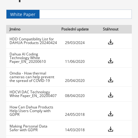
White Paper
Jméno
Poslední update
Stáhnout
HDD Compatibility List for
DAHUA Products 20240424
29/03/2024
Dahua AI Coding
Technology White
Paper_EN_ 20200610
11/06/2020
Omdia - How thermal
cameras can help prevent
the spread of COVID-19
20/04/2020
HDCVI DAC Technology
White Paper_EN_ 20200407
08/04/2020
How Can Dahua Products
Help Users Comply with
GDPR
24/05/2018
Making Personal Data
Safer with GDPR
14/03/2018