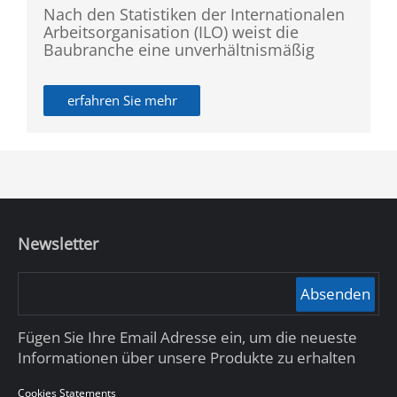
Nach den Statistiken der Internationalen
Arbeitsorganisation (ILO) weist die
Baubranche eine unverhältnismäßig
hohe Unfallrate auf. Deshalb hat Dahua
die SMB Baustellenlösung auf den Markt
erfahren Sie mehr
gebracht, die Zugangskontrolle,
Nummernschilderkennung,
Perimeterschutz und Branderkennung
bietet, um eine sichere Umgebung zu
gewährleisten.
Newsletter
Absenden
Fügen Sie Ihre Email Adresse ein, um die neueste
Informationen über unsere Produkte zu erhalten
Cookies Statements