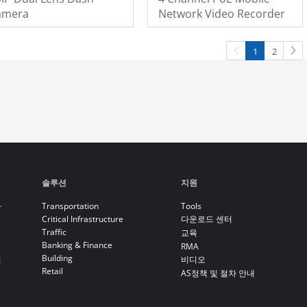
amera
Network Video Recorder
1
2
솔루션
지원
라
Transportation
Tools
Critical Infrastructure
다운로드 센터
Traffic
교육
Banking & Finance
RMA
Building
비디오
기
Retail
AS정책 및 절차 안내