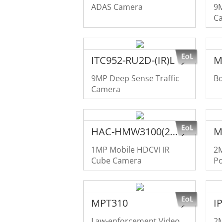
ADAS Camera
9
C
ITC952-RU2D-(IR)L
M
9MP Deep Sense Traffic
B
Camera
HAC-HMW3100(2.1mm)
1MP Mobile HDCVI IR
2
Cube Camera
Po
MPT310
I
Law-enforcement Video
2