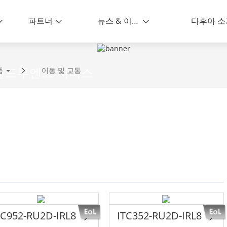
파트너
뉴스 & 이벤트
다후아 소
 엔드투엔드 서비스
품
이동 및 교통
TC952-RU2D-IRL8
ITC352-RU2D-IRL8