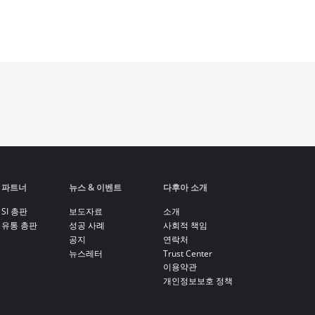
파트너
뉴스 & 이벤트
다후아 소개
SI 총판
보도자료
소개
유통 총판
성공 사례
사회적 책임
공지
연락처
뉴스레터
Trust Center
이용약관
개인정보보호 정책