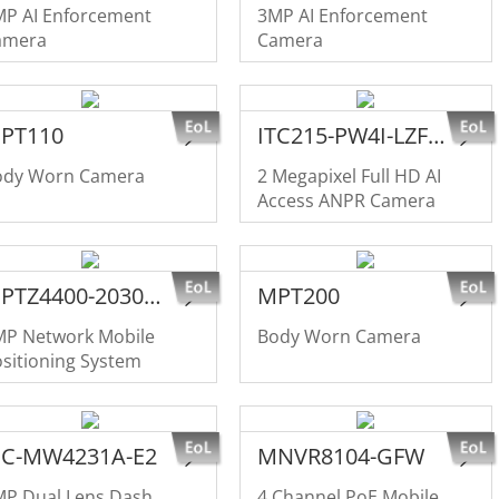
MP AI Enforcement
3MP AI Enforcement
amera
Camera
PT110
ITC215-PW4I-LZF27135
ody Worn Camera
2 Megapixel Full HD AI
Access ANPR Camera
MPTZ4400-2030ULB-NT
MPT200
MP Network Mobile
Body Worn Camera
sitioning System
PC-MW4231A-E2
MNVR8104-GFW
MP Dual Lens Dash
4 Channel PoE Mobile