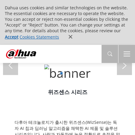
Dahua uses cookies and similar technologies on the website.
The essential cookies are necessary to operate the website.
You can accept or reject non-essential cookies by clicking the
“Accept” or “Reject” button. You can change your settings at
any time. For details about the cookies, please review our
Accept
Cookies Statements
위즈센스 시리즈
다후아 테크놀로지가 출시한 위즈센스(WizSense)는 독
자 AI 칩과 딥러닝 알고리즘을 채택한 AI 제품 및 솔루션
시리즈입니다. 사람과 자동차에 높은 정확도로 초점을 맞