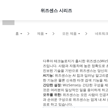
제품
솔루션
지원
위즈센스 시리즈
홈
제품
모든 제품
네트워크
다후아 테크놀로지가 출시한 위즈센스(WizSe
즈입니다. 사람과 자동차에 높은 정확도로 
진보된 기술을 기반으로 위즈센스는 당신의
AI기능:
위즈센스는 AI 칩과 딥러닝 알고리
한 기능은 물론 신속한 타겟 검색 기능을 
간단한 설정:
WizSense는 간단한 구성을 
것은 여러분의 일상적인 일을 용이하게 하고
모두를 위한:
위즈센스는 모든 사람이 인공지
과 손쉬운 구성으로 위즈센스는 업계 내 AI
표로 하고 있습니다.