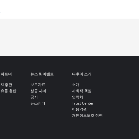
파트너
뉴스 & 이벤트
다후아 소개
SI 총판
보도자료
소개
유통 총판
성공 사례
사회적 책임
공지
연락처
뉴스레터
Trust Center
이용약관
개인정보보호 정책