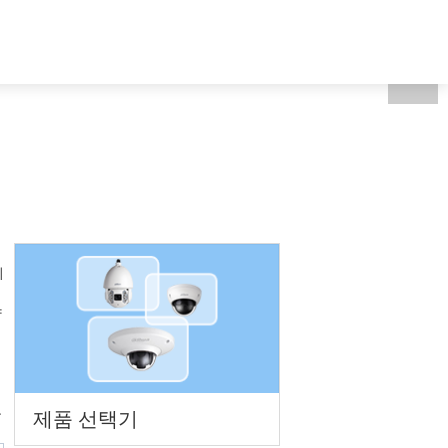
개
South Korea - 한국어
의
양
목
제품 선택기