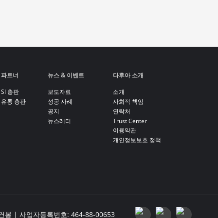
파트너
뉴스 & 이벤트
다후아 소개
SI 총판
보도자료
소개
유통 총판
성공 사례
사회적 책임
공지
연락처
뉴스레터
Trust Center
이용약관
개인정보보호 정책
| 사업자등록번호: 464-88-00653