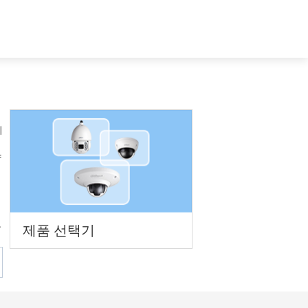
개
South Korea - 한국어
의
양
목
제품 선택기