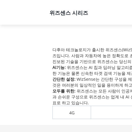
제품
솔루션
지원
위즈센스 시리즈
홈
제품
모든 제품
네트워크
다후아 테크놀로지가 출시한 위즈센스(WizSe
즈입니다. 사람과 자동차에 높은 정확도로 
진보된 기술을 기반으로 위즈센스는 당신의
AI기능:
위즈센스는 AI 칩과 딥러닝 알고리
한 기능은 물론 신속한 타겟 검색 기능을 
간단한 설정:
WizSense는 간단한 구성을 
것은 여러분의 일상적인 일을 용이하게 하고
모두를 위한:
위즈센스는 모든 사람이 인공지
과 손쉬운 구성으로 위즈센스는 업계 내 AI
표로 하고 있습니다.
4G