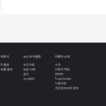
파트너
뉴스 & 이벤트
다후아 소개
SI 총판
보도자료
소개
유통 총판
성공 사례
사회적 책임
공지
연락처
뉴스레터
Trust Center
이용약관
개인정보보호 정책