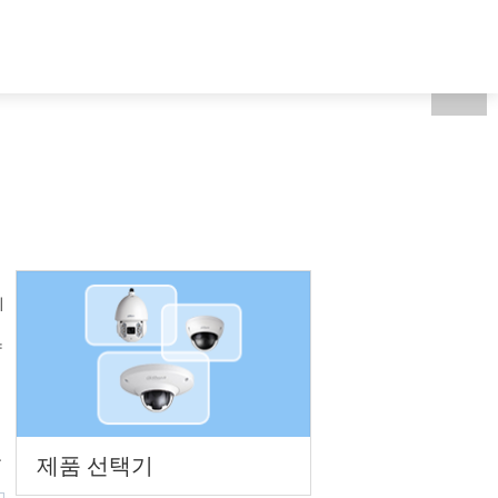
개
South Korea - 한국어
의
양
목
제품 선택기