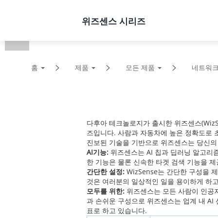
제품
솔루션
지원
위즈센스 시리즈
홈
제품
모든 제품
네트워크
다후아 테크놀로지가 출시한 위즈센스(WizSe
즈입니다. 사람과 자동차에 높은 정확도로 
진보된 기술을 기반으로 위즈센스는 당신의
AI기능:
위즈센스는 AI 칩과 딥러닝 알고리
한 기능은 물론 신속한 타겟 검색 기능을 
간단한 설정:
WizSense는 간단한 구성을 
것은 여러분의 일상적인 일을 용이하게 하고
모두를 위한:
위즈센스는 모든 사람이 인공지
과 손쉬운 구성으로 위즈센스는 업계 내 AI
표로 하고 있습니다.