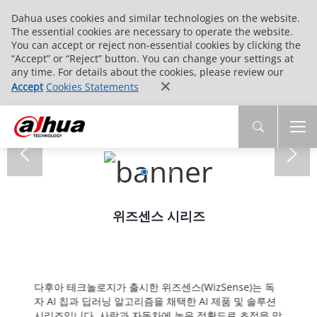
Dahua uses cookies and similar technologies on the website.
The essential cookies are necessary to operate the website.
You can accept or reject non-essential cookies by clicking the
“Accept” or “Reject” button. You can change your settings at
any time. For details about the cookies, please review our
Accept
Cookies Statements
위즈센스 시리즈
다후아 테크놀로지가 출시한 위즈센스(WizSense)는 독
자 AI 칩과 딥러닝 알고리즘을 채택한 AI 제품 및 솔루션
시리즈입니다. 사람과 자동차에 높은 정확도로 초점을 맞