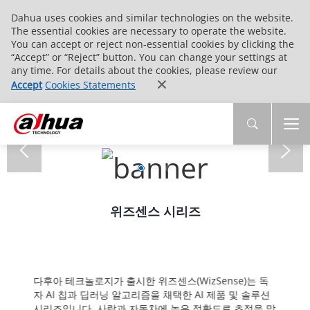
Dahua uses cookies and similar technologies on the website.
The essential cookies are necessary to operate the website.
You can accept or reject non-essential cookies by clicking the
“Accept” or “Reject” button. You can change your settings at
any time. For details about the cookies, please review our
Accept
Cookies Statements
위즈센스 시리즈
다후아 테크놀로지가 출시한 위즈센스(WizSense)는 독
자 AI 칩과 딥러닝 알고리즘을 채택한 AI 제품 및 솔루션
시리즈입니다. 사람과 자동차에 높은 정확도로 초점을 맞