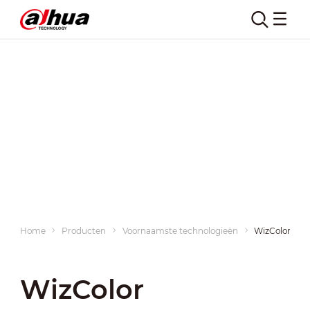
Home
Producten
Voornaamste technologieën
WizColor
WizColor