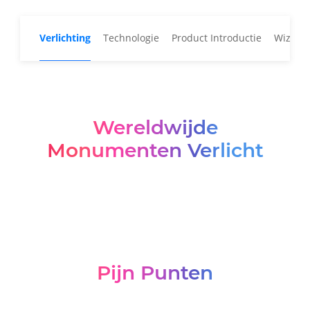
Verlichting
Technologie
Product Introductie
WizColo
Wereldwijde
Monumenten Verlicht
Pijn Punten
Lichtvervuiling
Lichtvervuiling, hinder door vliegende