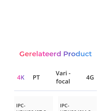
Parkeerplaats
Visvijver
Binnenplaats
Gerelateerd Product
Vari -
4K
PT
4G
focal
IPC-
IPC-