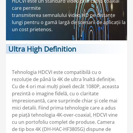
HDCVI este un standard video prin cablu coaxial
care permite
transmiterea semnalului video HD pe distanțe
lungi pentru o gamă largă de scenarii de aplicații la
un cost prietenos.
Ultra High Definition
Tehnologia HDCVI este compatibilă cu o
rezoluție de până la 4K de ultra înaltă definiție.
Cu de 4 ori mai mulți pixeli decât 1080P, aceasta
prezintă o imagine fidelă, cu o claritate
impresionantă, care surprinde chiar și cele mai
mici detalii. Fiind prima tehnologie care a adus
pe piață tehnologia 4K-over-coaxial, HDCVI vine
cu un portofoliu complet de produse. Camera
de tip box 4K (DH-HAC-HF3805G) dispune de