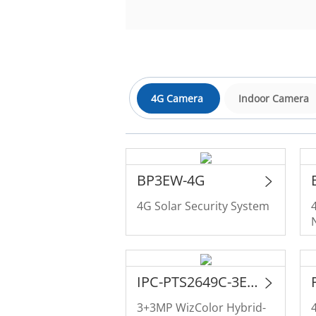
4G Camera
Indoor Camera
BP3EW-4G
4G Solar Security System
IPC-PTS2649C-3E3Z-4GB20
3+3MP WizColor Hybrid-