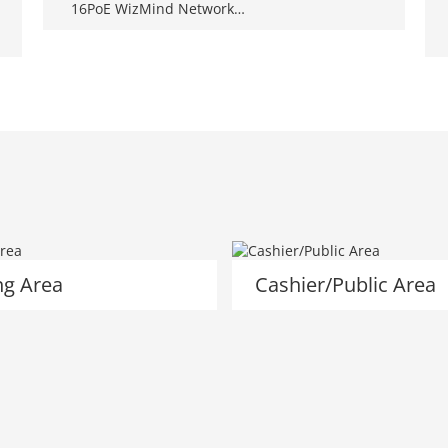
16PoE WizMind Network
Video Recorder
g Area
Cashier/Public Area