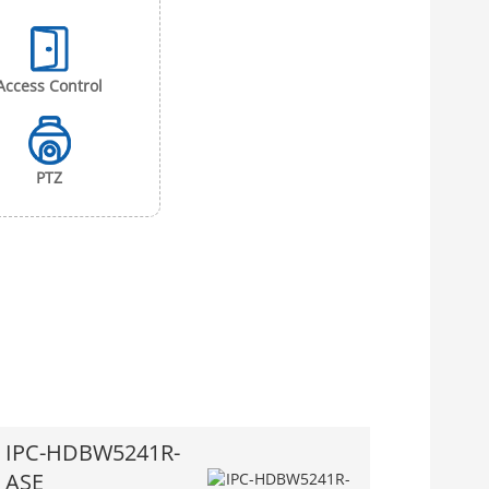
Access Control
PTZ
IPC-HDBW5241R-
ASE