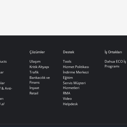
Çözümler
Destek
İş Ortakları
ucts
Ulaşım
Tools
Dahua ECO İş 
Programı
Kritik Altyapı
Hizmet Politikası
ar
Trafik
İndirme Merkezi
Bankacılık ve
Eğitim
Finans
lar
Servis Müşteri
İnşaat
Hizmetleri
 & Anti-
Retail
RMA
arı
Video
 al
Helpdesk