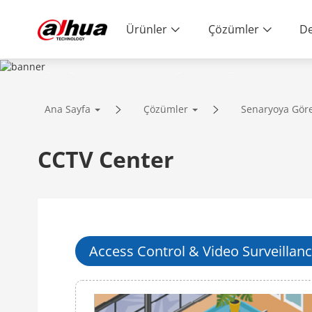
Ürünler
Çözümler
De
SOLUTIONS
Ana Sayfa
Çözümler
Senaryoya Gör
Innovative Technology | Reliable Qual
CCTV Center
Access Control & Video Surveillan