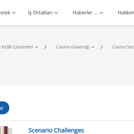
stek
İş Ortakları
Haberler ve Etkinlikler
e KOBİ Çözümleri
Casino Güvenliği
Casino Sec
ity | End-to-End Service
ce
Scenario Challenges