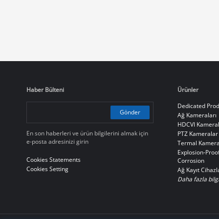
Haber Bülteni
Ürünler
Dedicated Prod
Gönder
Ağ Kameraları
HDCVI Kameral
En son haberleri ve ürün bilgilerini almak için
PTZ Kameralar
e-posta adresinizi girin
Termal Kamera
Explosion-Proof
Cookies Statements
Corrosion
Cookies Setting
Ağ Kayıt Cihazl
Daha fazla bilgi