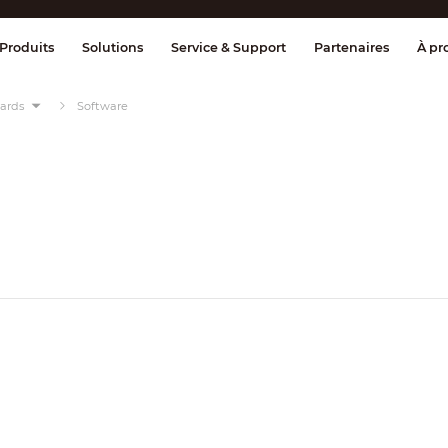
age et contrôle
Transmission
Alarme 
Produits
Solutions
Service & Support
Partenaires
À pr
oards
Software