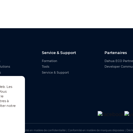
Service & Support
Partenaires
s
Formation
Dahua ECO Partne
lutions
Tools
Developer Commu
s
Service & Support
Web. Les
Vous
 le
tres à
lter notre
utilisation
｜
Conformité en matière de confidentialité
｜
Conformité en matière de marques déposées
｜
Décla