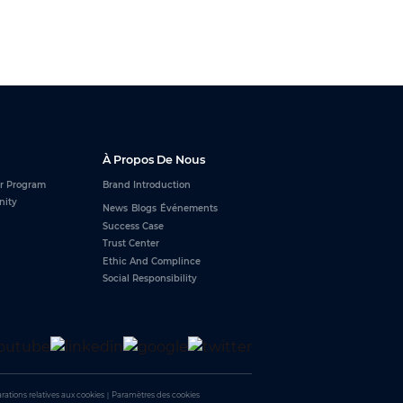
À Propos De Nous
r Program
Brand Introduction
nity
News
Blogs
Événements
Success Case
Trust Center
Ethic And Complince
Social Responsibility
rations relatives aux cookies
｜
Paramètres des cookies