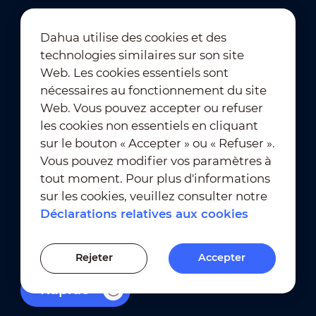
Dahua utilise des cookies et des
technologies similaires sur son site
Abonnement à la newsletter
Web. Les cookies essentiels sont
nécessaires au fonctionnement du site
Web. Vous pouvez accepter ou refuser
les cookies non essentiels en cliquant
sur le bouton « Accepter » ou « Refuser ».
Vous pouvez modifier vos paramètres à
tout moment. Pour plus d'informations
Conditions d'utilisation
｜
sur les cookies, veuillez consulter notre
Conformité en matière de confidentialité
Déclarations relatives aux cookies
Conformité en matière de marques déposées
｜
Déclarations relatives aux cookies
Rejeter
Accepter
Paramètres des cookies
Rapide