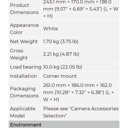
243.1 mm × 170.0 mm × 138.0
Product
mm (9.57" × 6.69" × 5.43") (L × W
Dimensions
× H)
Appearance
White
Color
Net Weight
1.70 kg (3.75 lb)
Gross
2.21 kg (4.87 lb)
Weight
Load bearing
10.0 kg (22.05 lb)
Installation
Corner mount
261.0 mm × 186.0 mm × 162.0
Packaging
mm (10.28" × 7.32" × 6.38") (L ×
Dimensions
W × H)
Applicable
Please see "Camera Accessories
Model
Selection"
Environment