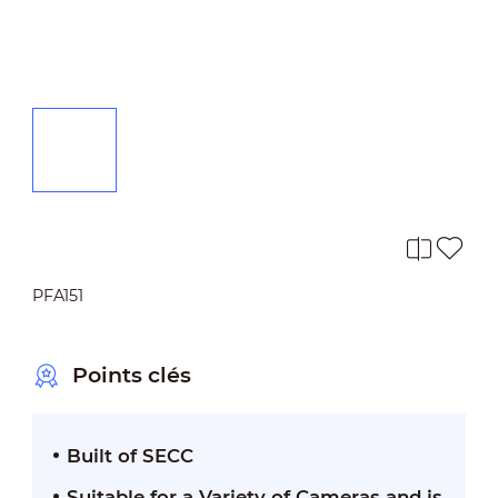
PFA151
Points clés
Built of SECC
Suitable for a Variety of Cameras and is