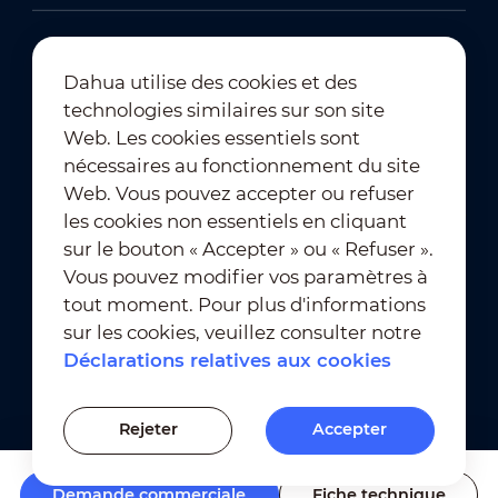
Dahua utilise des cookies et des
technologies similaires sur son site
Abonnement à la newsletter
Web. Les cookies essentiels sont
nécessaires au fonctionnement du site
Web. Vous pouvez accepter ou refuser
les cookies non essentiels en cliquant
sur le bouton « Accepter » ou « Refuser ».
Vous pouvez modifier vos paramètres à
tout moment. Pour plus d'informations
Conditions d'utilisation
｜
sur les cookies, veuillez consulter notre
Conformité en matière de confidentialité
Déclarations relatives aux cookies
Conformité en matière de marques déposées
｜
Déclarations relatives aux cookies
Rejeter
Accepter
Paramètres des cookies
Demande commerciale
Fiche technique