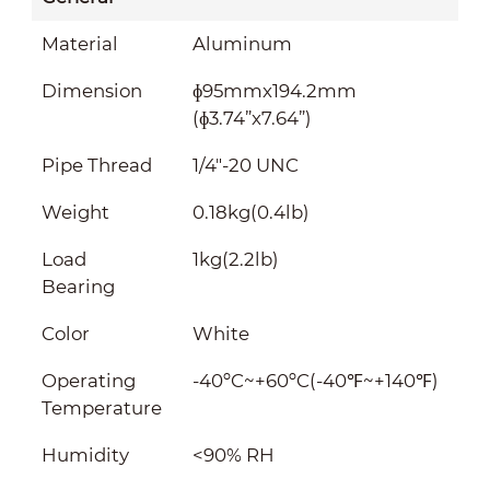
Material
Aluminum
Dimension
ɸ95mmx194.2mm
(ɸ3.74”x7.64”)
Pipe Thread
1/4"-20 UNC
Weight
0.18kg(0.4lb)
Load
1kg(2.2lb)
Bearing
Color
White
Operating
-40ºC~+60ºC(-40℉~+140℉)
Temperature
Humidity
<90% RH