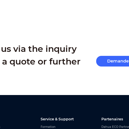
us via the inquiry
 a quote or further
Demande 
Service & Support
Partenaires
s
Formation
Dahua ECO Partne