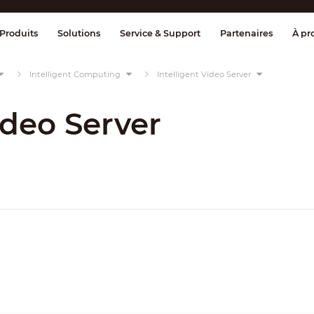
age et contrôle
Transmission
Alarme 
Produits
Solutions
Service & Support
Partenaires
À pr
Intelligent Computing
Intelligent Video Server
ideo Server