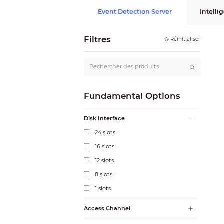
Event Detection Server
Intell
Filtres
Réinitialiser
Fundamental Options
Disk Interface
24 slots
16 slots
12 slots
8 slots
1 slots
Access Channel