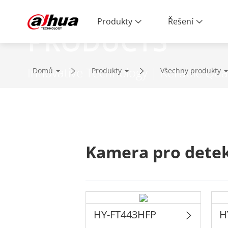
Produkty
Řešení
PRODUCTS
Innovative Technology | Reliable Qual
Domů
Produkty
Všechny produkty
Kamera pro detek
HY-FT443HFP
H