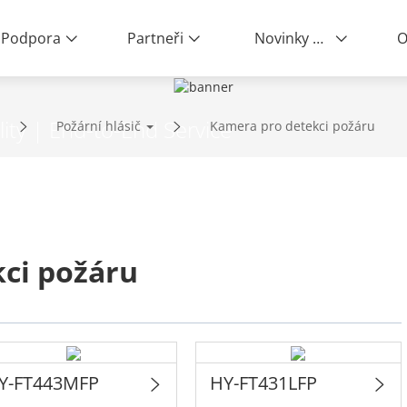
Podpora
Partneři
Novinky a události
O
ity | End-to-End Service
Požární hlásič
Kamera pro detekci požáru
ci požáru
Y-FT443MFP
HY-FT431LFP