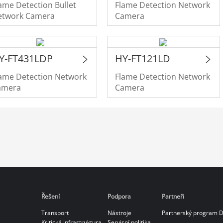
ame Detection Bullet
Flame Detection Network
etwork Camera
Camera
Y-FT431LDP
HY-FT121LD
ame Detection Network
Flame Detection Network
amera
Camera
Řešení
Podpora
Partneři
Transport
Nástroje
Partnerský program 
Kritická infrastruktura
Servisní politika