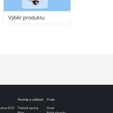
Výběr produktu
Novinky a události
O nás
Dahua ECO
Tiskové zprávy
Úvod
Blog
Naše závazky