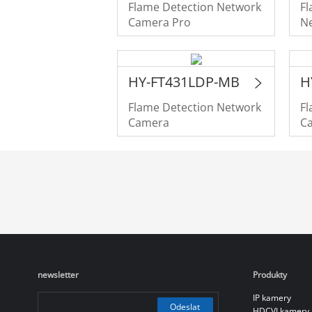
Flame Detection Network
Fl
Camera Pro
N
HY-FT431LDP-MB
H
Flame Detection Network
Fl
Camera
C
newsletter
Produkty
IP kamery
Odeslat
HDCVI kamery