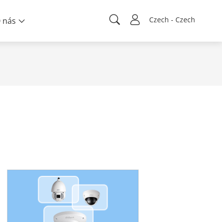
Czech - Czech
 nás