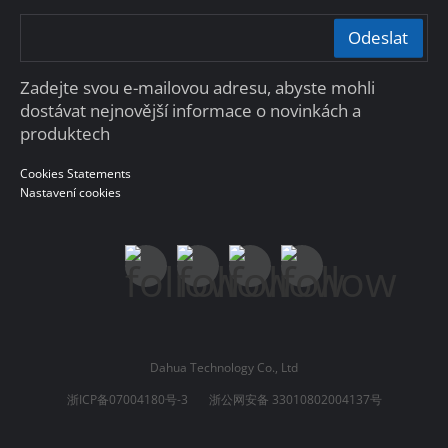
Odeslat
Zadejte svou e-mailovou adresu, abyste mohli
dostávat nejnovější informace o novinkách a
produktech
Cookies Statements
Nastavení cookies
Dahua Technology Co., Ltd
浙ICP备07004180号-3
浙公网安备 33010802004137号