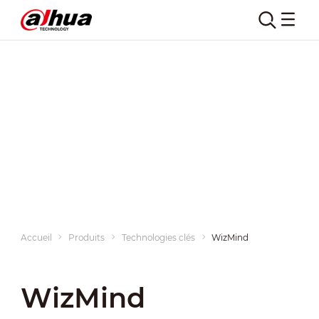
Accueil
Produits
Technologies clés
WizMind
WizMind