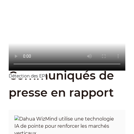
Communiqués de
Détection des EPI
presse en rapport