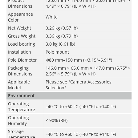
Product
125.6 mm × 114.0 mm × 20.0 mm (4.94" ×
Dimensions
4.49" × 0.79") (L × W × H)
Appearance
White
Color
Net Weight
0.26 kg (0.57 lb)
Gross Weight
0.36 kg (0.79 lb)
Load bearing
3.0 kg (6.61 lb)
Installation
Pole mount
Pole Diameter
Φ80 mm–150 mm (Φ3.15"–5.91")
Packaging
146.0 mm × 65.0 mm × 147.0 mm (5.75" ×
Dimensions
2.56" × 5.79") (L × W × H)
Applicable
Please see "Camera Accessories
Model
Selection"
Environment
Operating
–40 °C to +60 °C (–40 °F to +140 °F)
Temperature
Operating
< 90% (RH)
Humidity
Storage
–40 °C to +60 °C (–40 °F to +140 °F)
Temperature