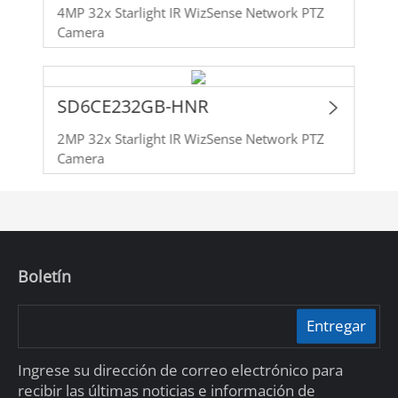
4MP 32x Starlight IR WizSense Network PTZ
Camera
SD6CE232GB-HNR
2MP 32x Starlight IR WizSense Network PTZ
Camera
Boletín
Entregar
Ingrese su dirección de correo electrónico para
recibir las últimas noticias e información de