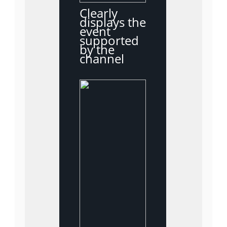
Clearly
displays the
event
supported
by the
channel