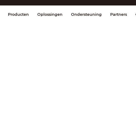
splay & Control
Transmissie
Brandmel
Producten
Oplossingen
Ondersteuning
Partners