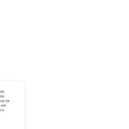
 de
 de
 op de
 elk
ons