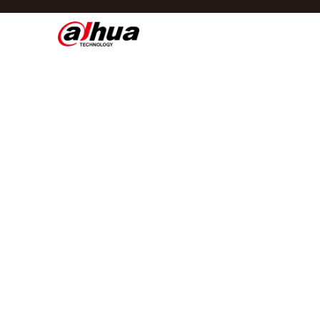
Di
Regio/taal
Global
Asia
Europe
Africa
Oceania
Latin America