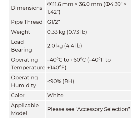
Φ111.6 mm × 36.0 mm (Ф4.39" ×
Dimensions
1.42")
Pipe Thread
G1/2"
Weight
0.33 kg (0.73 lb)
Load
2.0 kg (4.4 lb)
Bearing
Operating
–40°C to +60°C (–40°F to
Temperature
+140°F)
Operating
<90% (RH)
Humidity
Color
White
Applicable
Please see "Accessory Selection"
Model