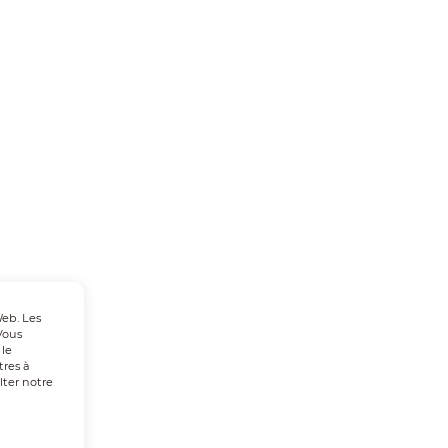
Web. Les
Vous
 le
tres à
lter notre