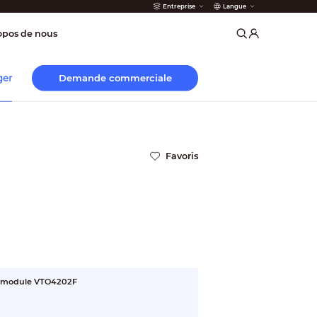
Entreprise
Langue
incendie
opos de nous
Demande commerciale
ger
Favoris
 3-module VTO4202F