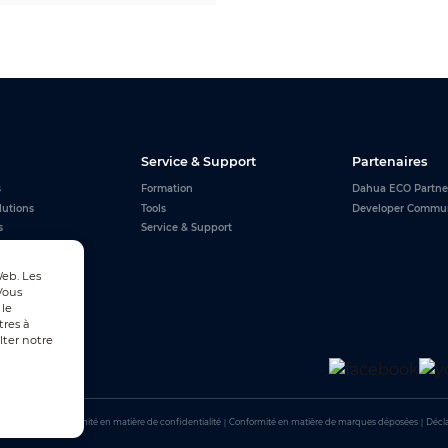
Service & Support
Partenaires
s
Formation
Dahua ECO Partne
lutions
Tools
Developer Commu
s
Service & Support
Web. Les
Vous
 le
tres à
lter notre
utilisation
｜
Conformité en matière de confidentialité
｜
Conformité en matière de marques déposées
｜
Décla