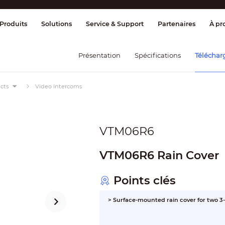
age et contrôle
Transmission
Alarme 
Produits
Solutions
Service & Support
Partenaires
À pr
Présentation
Spécifications
Téléchar
cts
Video Intercoms
VTM06R6
VTM06R6 Rain Cover
Points clés
> Surface-mounted rain cover for two