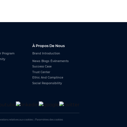
À Propos De Nous
r Program
Brand Introduction
nity
News
Blogs
Événements
Success Case
Trust Center
Ethic And Complince
Social Responsibility
rations relatives aux cookies
｜
Paramètres des cookies