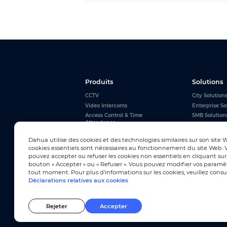
Produits
Solutions
CCTV
City Solution
Video Intercoms
Enterprise So
Access Control & Time
SMB Solution
Attendance
Alarms
Dahua utilise des cookies et des technologies similaires sur son site 
Interactive Whiteboards
cookies essentiels sont nécessaires au fonctionnement du site Web. 
Tout afficher
pouvez accepter ou refuser les cookies non essentiels en cliquant sur
bouton « Accepter » ou « Refuser ». Vous pouvez modifier vos paramè
tout moment. Pour plus d'informations sur les cookies, veuillez consu
Déclarations relatives aux cookies
Abonnement à la newsletter
Rejeter
Accepter
© 2010-2026 Dahua Technology Co., Ltd
Conditions d'