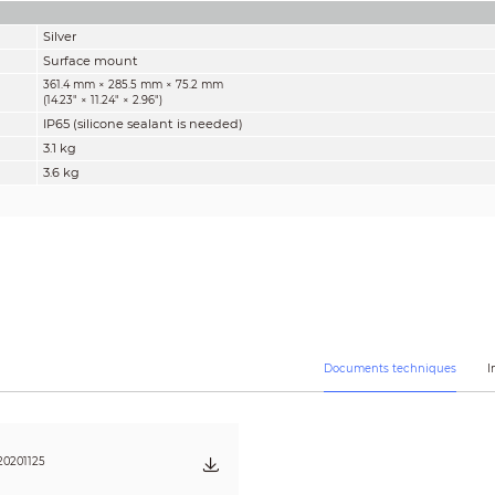
Silver
Surface mount
361.4 mm × 285.5 mm × 75.2 mm
(14.23" × 11.24" × 2.96")
IP65 (silicone sealant is needed)
3.1 kg
3.6 kg
Documents techniques
I
0201125