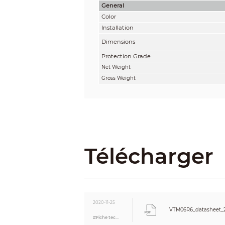
General
Color
Installation
Dimensions
Protection Grade
Net Weight
Gross Weight
Télécharger
2020-11-25
VTM06R6_datasheet_2
#Fiche technique