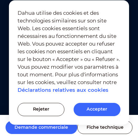
Dahua utilise des cookies et des
technologies similaires sur son site
Abonnement à la newsletter
Web. Les cookies essentiels sont
nécessaires au fonctionnement du site
Web. Vous pouvez accepter ou refuser
les cookies non essentiels en cliquant
sur le bouton « Accepter » ou « Refuser ».
Vous pouvez modifier vos paramètres à
tout moment. Pour plus d'informations
Conditions d'utilisation
｜
sur les cookies, veuillez consulter notre
Conformité en matière de confidentialité
Déclarations relatives aux cookies
Conformité en matière de marques déposées
｜
Déclarations relatives aux cookies
Rejeter
Accepter
Paramètres des cookies
Demande commerciale
Fiche technique