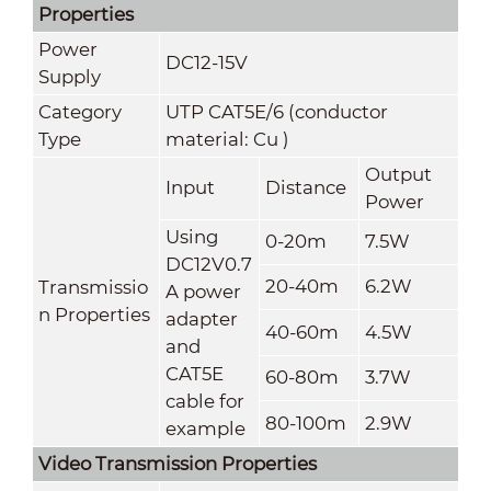
Properties
Power
DC12-15V
Supply
Category
UTP CAT5E/6 (conductor
Type
material: Cu )
Output
Input
Distance
Power
Using
0-20m
7.5W
DC12V0.7
20-40m
6.2W
Transmissio
A power
n Properties
adapter
40-60m
4.5W
and
CAT5E
60-80m
3.7W
cable for
80-100m
2.9W
example
Video Transmission Properties