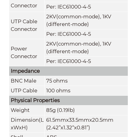
Connector
Per: IEC61000-4-5
2KV(common-mode), 1KV
UTP Cable
(different-mode)
Connector
Per: IEC61000-4-5
2KV(common-mode), 1KV
Power
(different-mode)
Connector
Per: IEC61000-4-5
Impedance
BNC Male
75 ohms
UTP Cable
100 ohms
Physical Properties
Weight
85g (0.19lb)
Dimension(L
61.5mmx33.5mmx20.5mm
xWxH)
(2.42”x1.32“x0.81”)