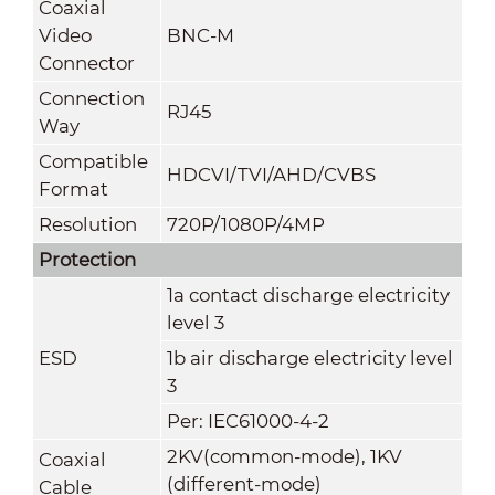
Coaxial
Video
BNC-M
Connector
Connection
RJ45
Way
Compatible
HDCVI/TVI/AHD/CVBS
Format
Resolution
720P/1080P/4MP
Protection
1a contact discharge electricity
level 3
ESD
1b air discharge electricity level
3
Per: IEC61000-4-2
2KV(common-mode), 1KV
Coaxial
(different-mode)
Cable