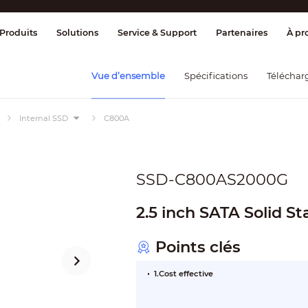
ge & Contrôle
Transmission
Détection
Produits
Solutions
Service & Support
Partenaires
À pr
Vue d’ensemble
Spécifications
Téléchar
Internal SSD
C800A
SSD-C800AS2000G
2.5 inch SATA Solid St
Points clés
1.Cost effective