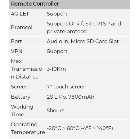
Remote Controller
4G LET
Support
Support Onvif, SIP, RTSP and
Protocol
private protocol
Port
Audio In, Micro SD Card Slot
VPN
Support
Max
Transmissio
3-10Km
n Distance
Screen
7" touch screen
Battery
2S LiPo, 7800mAh
Working
5hours
Time
Operating
-20°C ~ 60°C(-4°F ~ 140°F)
Temperature