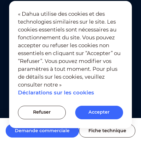
« Dahua utilise des cookies et des
technologies similaires sur le site. Les
Abonnement à la newsletter
cookies essentiels sont nécessaires au
fonctionnement du site. Vous pouvez
accepter ou refuser les cookies non
essentiels en cliquant sur “Accepter” ou
“Refuser”. Vous pouvez modifier vos
paramètres à tout moment. Pour plus
de détails sur les cookies, veuillez
Conditions d’utilisation
｜
consulter notre »
Conformité à la vie privée
Déclarations sur les cookies
Conformité des marques
｜
Déclarations sur les cookies
Refuser
Accepter
Paramètres des cookies
Demande commerciale
Fiche technique