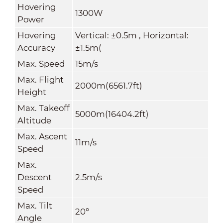
Hovering
1300W
Power
Hovering
Vertical: ±0.5m , Horizontal:
Accuracy
±1.5m(
Max
.
Speed
15m/s
Max. Flight
2000m(6561.7ft)
Height
Max. Takeoff
5000m(16404.2ft)
Altitude
Max. Ascent
11m/s
Speed
Max.
Descent
2.5m/s
Speed
Max. Tilt
20°
Angle