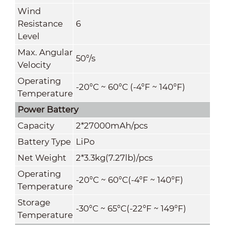
Wind
Resistance
6
Level
Max. Angular
50°/s
Velocity
Operating
-20°C ~ 60°C (-4°F ~ 140°F)
Temperature
Power Battery
Capacity
2*27000mAh/pcs
Battery Type
LiPo
Net Weight
2*3.3kg(7.27lb)/pcs
Operating
-20°C ~ 60°C(-4°F ~ 140°F)
Temperature
Storage
-30°C ~ 65°C(-22°F ~ 149°F)
Temperature