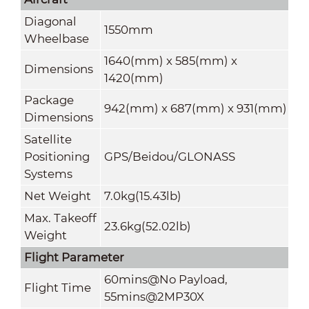
Diagonal
1550mm
Wheelbase
1640(mm) x 585(mm) x
Dimensions
1420(mm)
Package
942(mm) x 687(mm) x 931(mm)
Dimensions
Satellite
Positioning
GPS/Beidou/GLONASS
Systems
Net Weight
7.0kg(15.43lb)
Max. Takeoff
23.6kg(52.02lb)
Weight
Flight Parameter
60mins@No Payload,
Flight Time
55mins@2MP30X