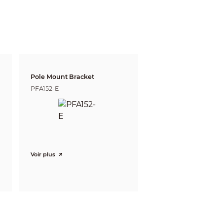
witch)
Pole Mount Bracket
PFA152-E
eds. The DORI distance is calculated based
Voir plus
e and Identify respectively.
Tele
274m(899ft)
110m(361ft)
55m(180ft)