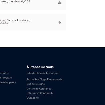
mera_User Manual_V1.0.7
eball Camera_Installation
.0.4-Eng
À Propos De Nous
tribution
Introduction de la marque
r Program
Actualités
Blogs
Évènements
développeurs
Cas de réussite
Centre de Confiance
Éthique et Conformité
Durabilité