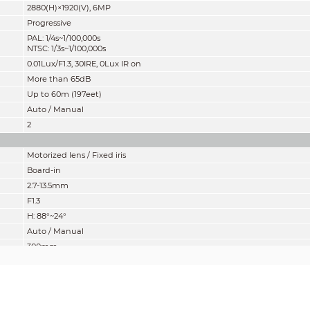
2880(H)×1920(V), 6MP
Progressive
PAL: 1/4s~1/100,000s
NTSC: 1/3s~1/100,000s
0.01Lux/F1.3, 30IRE, 0Lux IR on
More than 65dB
Up to 60m (197eet)
Auto / Manual
2
Motorized lens / Fixed iris
Board-in
2.7-13.5mm
F1.3
H: 88°~24°
Auto / Manual
300mm
11.8''
Pan: 0° ~ 360°
Tilt: 0° ~ 78°
Rotation: 0° ~ 360°