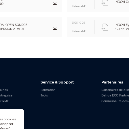
HDCVI Ca
09
#Manuel d'utilisation
2025-10-26
RA_OPEN SOURCE
HDCVI Ey
RSION A_V1.0.1-
Guide_V1
#Manuel d'utilisation
Service & Support
Partenaires
aines
Formation
Partenaires de dis
ntreprise
Tools
Dahua ECO Partne
ur PME
Communauté des 
Les cookies
accepter
fuser”.