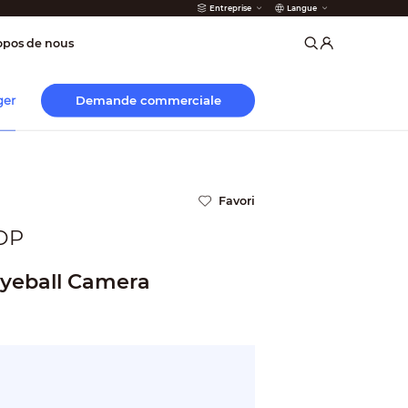
Entreprise
Langue
 incendie
opos de nous
Demande commerciale
ger
Favori
DP
yeball Camera