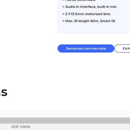
> Audio in interface, built-in mic
> 2.7-13.5mm motorized lens
> Max. IR length 60m, Smart IR
Demande commerciale
Fic
ns
1/2.9" CMOS