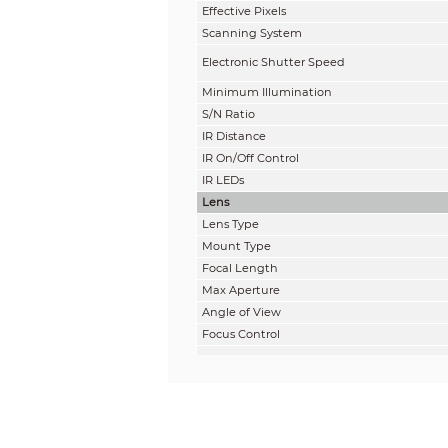
Effective Pixels
Scanning System
Electronic Shutter Speed
Minimum Illumination
S/N Ratio
IR Distance
IR On/Off Control
IR LEDs
Lens
Lens Type
Mount Type
Focal Length
Max Aperture
Angle of View
Focus Control
Close Focus Distance
Pan / Tilt / Rotation
Pan/Tilt/Rotation