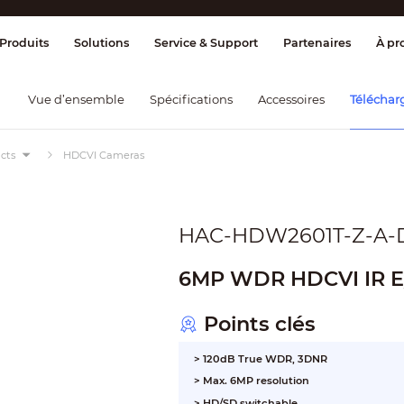
ge & Contrôle
Transmission
Détection
Produits
Solutions
Service & Support
Partenaires
À pr
Vue d’ensemble
Spécifications
Accessoires
Téléchar
cts
HDCVI Cameras
HAC-HDW2601T-Z-A-
6MP WDR HDCVI IR E
Points clés
> 120dB True WDR, 3DNR
> Max. 6MP resolution
> HD/SD switchable