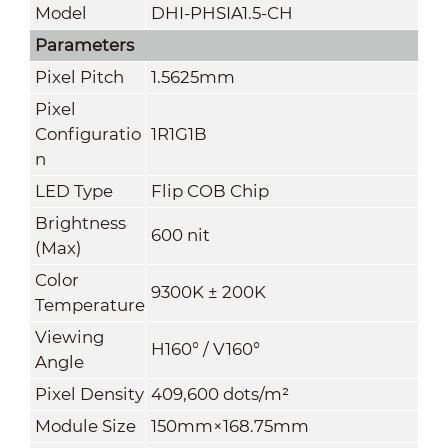
Model
DHI-PHSIA1.5-CH
Parameters
Pixel Pitch
1.5625mm
Pixel
Configuratio
1R1G1B
n
LED Type
Flip COB Chip
Brightness
600 nit
(
Max
)
Color
9300K ± 200K
Temperature
Viewing
H160° / V160°
Angle
Pixel Density
409
,600
dots/m²
Module Size
150mm×168.75mm