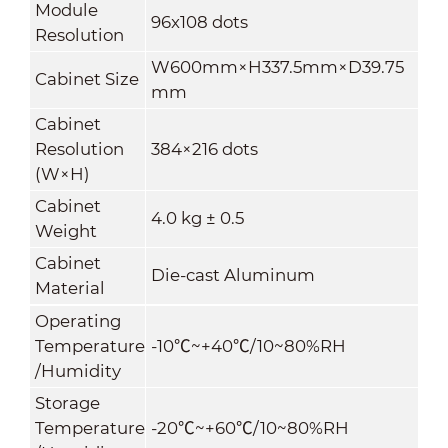
Module
96x108 dots
Resolution
W600mm×H337.5mm×D39.75
Cabinet Size
mm
Cabinet
Resolution
384×216 dots
(W×H)
Cabinet
4
.
0
kg ± 0.5
Weight
Cabinet
Die-cast Aluminum
Material
Operating
Temperature
-10
℃
~+40
℃
/10~80%RH
/Humidity
Storage
Temperature
-20
℃
~+60
℃
/10~80%RH