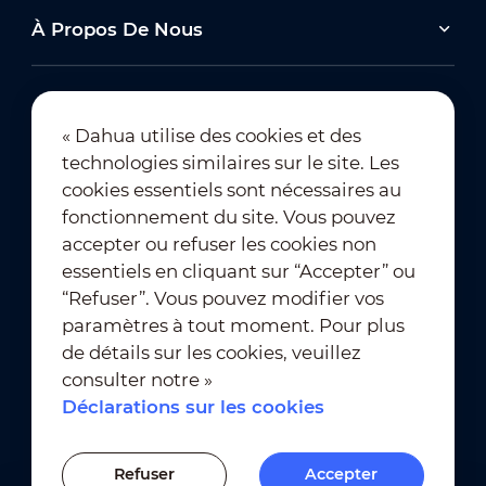
À Propos De Nous
« Dahua utilise des cookies et des
technologies similaires sur le site. Les
Abonnement à la newsletter
cookies essentiels sont nécessaires au
fonctionnement du site. Vous pouvez
accepter ou refuser les cookies non
essentiels en cliquant sur “Accepter” ou
“Refuser”. Vous pouvez modifier vos
paramètres à tout moment. Pour plus
de détails sur les cookies, veuillez
Conditions d’utilisation
｜
consulter notre »
Conformité à la vie privée
Déclarations sur les cookies
Conformité des marques
｜
Déclarations sur les cookies
Refuser
Accepter
Paramètres des cookies