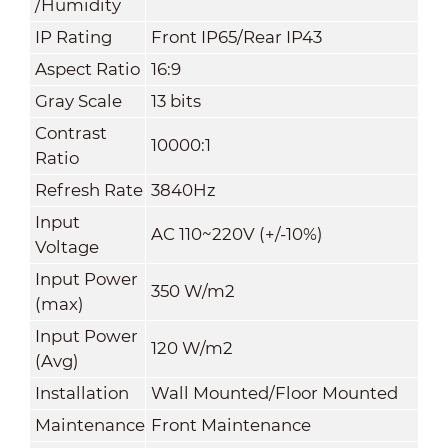
/Humidity
IP Rating
Front IP65/Rear IP43
Aspect Ratio
16:9
Gray Scale
13 bits
Contrast
10000:1
Ratio
Refresh Rate
3840Hz
Input
AC 110~220V (+/-10%)
Voltage
Input Power
350 W/m
2
(max)
Input Power
120 W/m
2
(Avg)
Installation
Wall Mounted/Floor Mounted
Maintenance
Front Maintenance