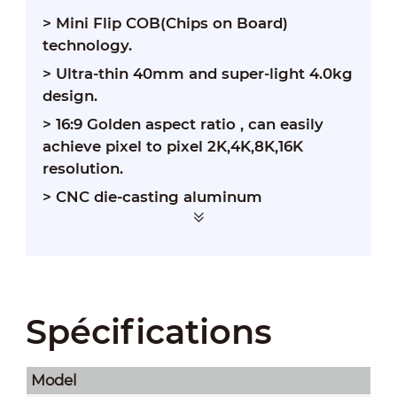
> Mini Flip COB(Chips on Board)
technology.
>
Ultra-thin 40mm and super-light 4.0kg
design.
>
16:9 Golden aspect ratio , can easily
achieve pixel to pixel 2K,4K,8K,16K
resolution.
>
CNC die-casting aluminum
cabinet,splicing tolerance is controlled
within ±0.1mm.
>
All parts support front maintenance.
Spécifications
Model