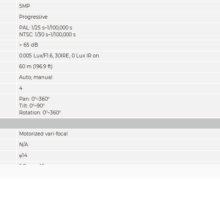
5MP
Progressive
PAL: 1/25 s–1/100,000 s
NTSC: 1/30 s–1/100,000 s
> 65 dB
0.005 Lux/F1.6, 30IRE, 0 Lux IR on
60 m (196.9 ft)
Auto; manual
4
Pan: 0°–360°
Tilt: 0°–90°
Rotation: 0°–360°
Motorized vari-focal
N/A
φ14
2.7 mm–12 mm
F1.6
Diagonal: 39°–130°
Horizontal: 34°–107°
Vertical: 19°–55°
Fixed iris