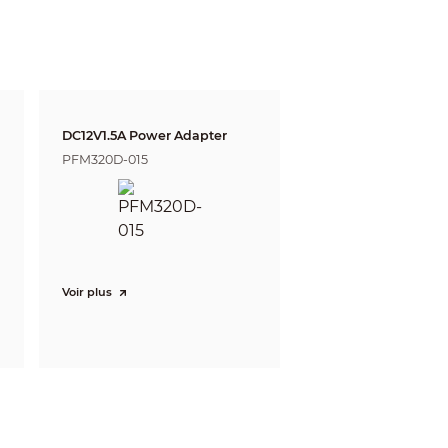
gnize
Identify
m
6.9 m
 ft)
(22.63 ft)
19.16 m
 m (125.72 ft)
(62.86 ft)
DC12V1.5A Power Adapter
PFM320D-015
Voir plus