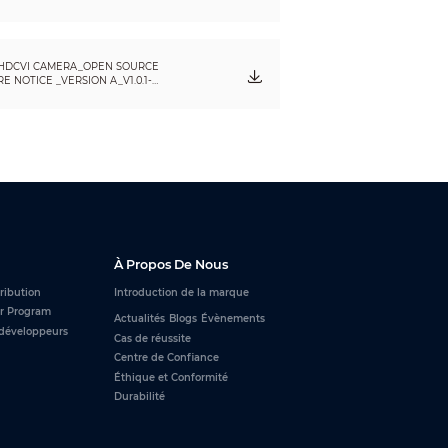
HDCVI CAMERA_OPEN SOURCE
 NOTICE _VERSION A_V1.0.1-
À Propos De Nous
tribution
Introduction de la marque
r Program
Actualités
Blogs
Évènements
développeurs
Cas de réussite
Centre de Confiance
Éthique et Conformité
Durabilité