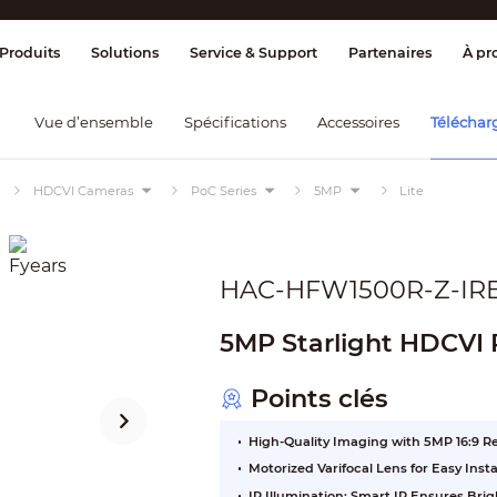
ge & Contrôle
Transmission
Détection
Produits
Solutions
Service & Support
Partenaires
À pr
Vue d’ensemble
Spécifications
Accessoires
Téléchar
HDCVI Cameras
PoC Series
5MP
Lite
HAC-HFW1500R-Z-IR
5MP Starlight HDCVI 
Points clés
High-Quality Imaging with 5MP 16:9 R
Motorized Varifocal Lens for Easy Inst
IR Illumination: Smart IR Ensures Br