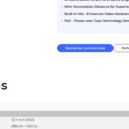
60m Illumination Distance for Superi
Built-In Mic : Enhances Video Assista
PoC：Power over Coax Technology Sim
Demande commerciale
Fic
ns
1/2.7 inch CMOS
2880 (H) × 1620 (V)