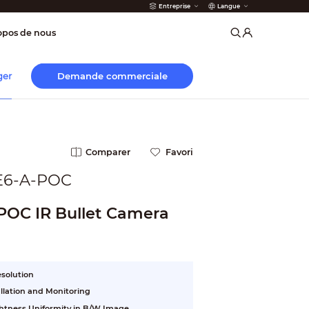
Entreprise
Langue
 incendie
opos de nous
Demande commerciale
ger
Comparer
Favori
E6-A-POC
POC IR Bullet Camera
esolution
allation and Monitoring
ightness Uniformity in B/W Image