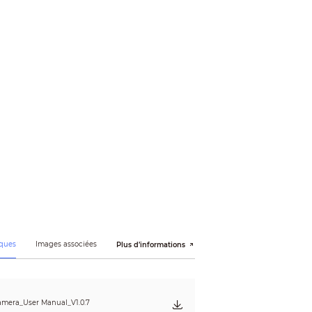
N 55035:2017, EN50130-4:2011+A1:2014, EN 62368-
ques
Images associées
Plus d’informations
mera_User Manual_V1.0.7