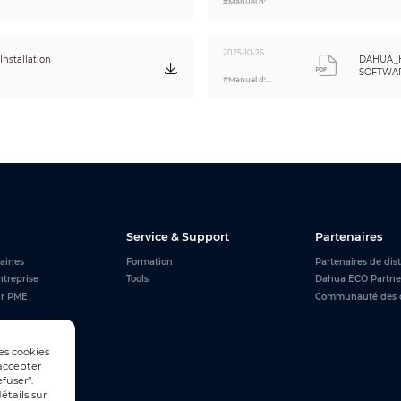
#Manuel d'utilisation
0.55 kg (1.21 lb)
0.7 kg (1.54 lb)
2025-10-26
nstallation
DAHUA_
SOFTWARE
#Manuel d'utilisation
Eng
Service & Support
Partenaires
aines
Formation
Partenaires de dis
ntreprise
Tools
Dahua ECO Partne
ur PME
Communauté des 
Les cookies
accepter
fuser”.
tails sur