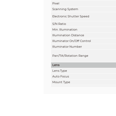
Pixel
Scanning System
Electronic Shutter Speed
S/N Ratio
Min. Illumination
Illumination Distance
Illuminator On/Off Control
Illuminator Number
Pan/Tilt/Rotation Range
Lens
Lens Type
Auto Focus
Mount Type
Focal Length
Max. Aperture
Field of View
Iris Type