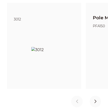
Pole 
3012
PFA150