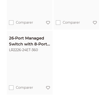
Comparer
Comparer
26-Port Managed
Switch with 8-Port
ePoE & 16-Port PoE
LR2226-24ET-360
Comparer