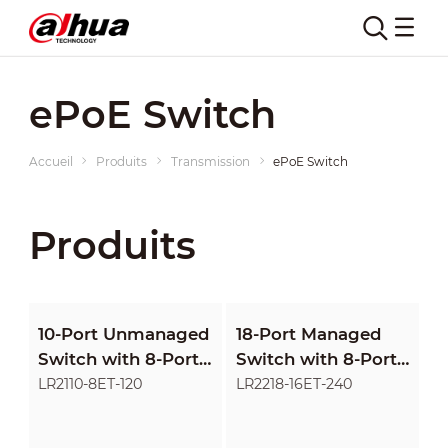
ePoE Switch
Accueil
Produits
Transmission
ePoE Switch
Produits
10-Port Unmanaged
18-Port Managed
Switch with 8-Port
Switch with 8-Port
ePoE
ePoE & 8-Port PoE
LR2110-8ET-120
LR2218-16ET-240