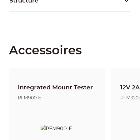
Structure
Accessoires
Integrated Mount Tester
12V 2
PFM900-E
PFM320D