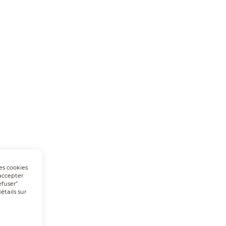
Les cookies
accepter
fuser”.
tails sur