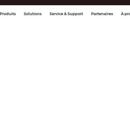
ge & Contrôle
Transmission
Détection
Produits
Solutions
Service & Support
Partenaires
À pr