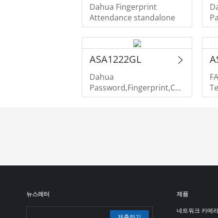
Dahua Fingerprint
Da
Attendance standalone
P
S
ASA1222GL
A
Dahua
F
Password,Fingerprint,Card
T
Swiping Attendance
Standalone
뉴스레터
제품
네트워크 카메
제출하기