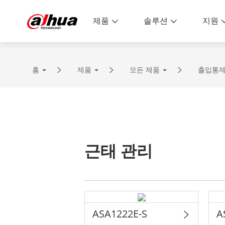
제품
솔루션
지원
홈
제품
모든 제품
출입통제
근태 관리
ASA1222E-S
A