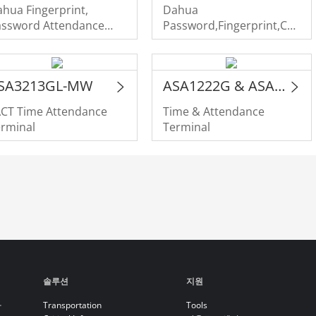
hua Fingerprint,
Dahua
assword Attendance
Password,Fingerprint,Card
tandalone
Swiping Attendance
Standalone
SA3213GL-MW
ASA1222G & ASA1222G-D
ACT Time Attendance
Time & Attendance
erminal
Terminal
솔루션
지원
라
Transportation
Tools