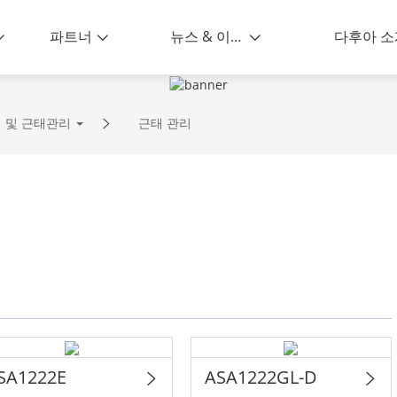
파트너
뉴스 & 이벤트
다후아 소
 및 근태관리
근태 관리
SA1222E
ASA1222GL-D