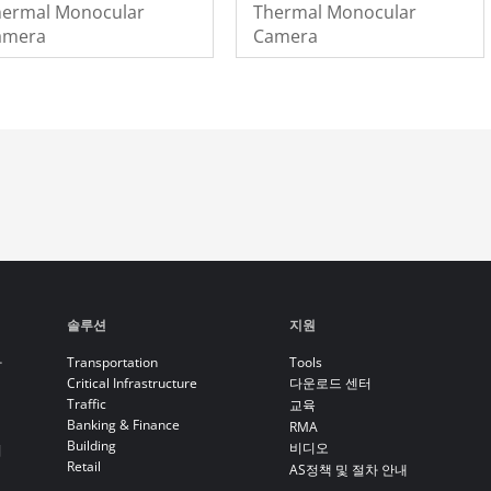
hermal Monocular
Thermal Monocular
amera
Camera
솔루션
지원
라
Transportation
Tools
Critical Infrastructure
다운로드 센터
Traffic
교육
Banking & Finance
RMA
Building
비디오
기
Retail
AS정책 및 절차 안내