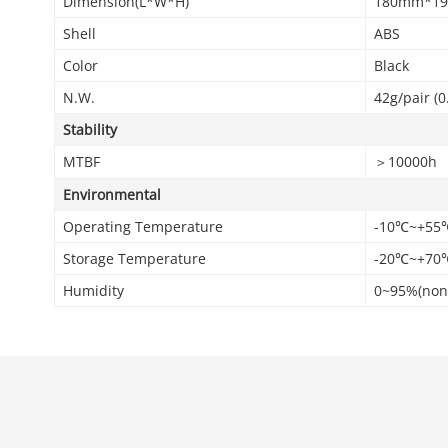
Dimension(L*W*H)
180mm*19m
Shell
ABS
Color
Black
N.W.
42g/pair (0
Stability
MTBF
＞10000h
Environmental
Operating Temperature
-10℃~+55
Storage Temperature
-20℃~+70
Humidity
0~95%(non