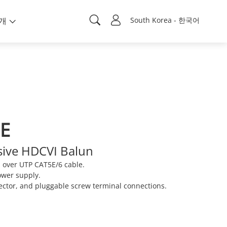
개
South Korea - 한국어
E
sive HDCVI Balun
 over UTP CAT5E/6 cable.
ower supply.
ctor, and pluggable screw terminal connections.