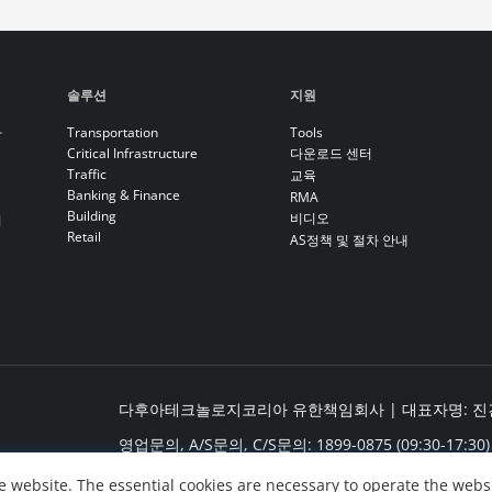
솔루션
지원
라
Transportation
Tools
Critical Infrastructure
다운로드 센터
Traffic
교육
Banking & Finance
RMA
Building
비디오
기
Retail
AS정책 및 절차 안내
다후아테크놀로지코리아 유한책임회사 | 대표자명: 진건봉 
영업문의, A/S문의, C/S문의: 1899-0875 (09:30-17:30)
사무실 주소: 서울특별시 금천구 서부샛길 606, B동 6
 website. The essential cookies are necessary to operate the websi