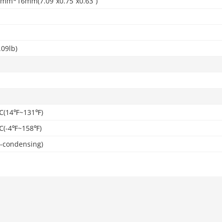
m*16mm(7.09”x0.75”x0.63”)
.09lb)
℃(14℉~131℉)
℃(-4℉~158℉)
-condensing)