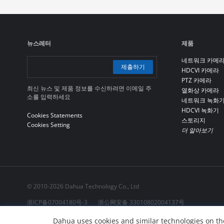
뉴스레터
제품
네트워크 카메
제출하기
HDCVI 카메라
PTZ 카메라
최신 뉴스 및 제품 정보를 수신하려면 이메일 주
열화상 카메라
소를 입력하세요
네트워크 녹화
HDCVI 녹화기
Cookies Statements
스토리지
Cookies Setting
더 알아보기
© 2010-2026 Dahua Technology Co., Ltd
浙ICP备07004180号-3
浙公网安备 33010802004137号
Dahua uses cookies and similar technologies on the