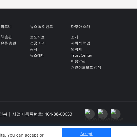
파트너
뉴스 & 이벤트
다후아 소개
SI 총판
보도자료
소개
유통 총판
성공 사례
사회적 책임
공지
연락처
뉴스레터
Trust Center
이용약관
개인정보보호 정책
| 사업자등록번호: 464-88-00653
01호(가산동, 대성디폴리스)
Accept
te. You can accept or