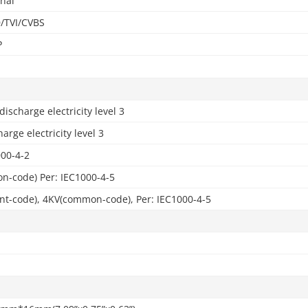
nal
/TVI/CVBS
P
discharge electricity level 3
harge electricity level 3
000-4-2
-code) Per: IEC1000-4-5
ent-code), 4KV(common-code), Per: IEC1000-4-5