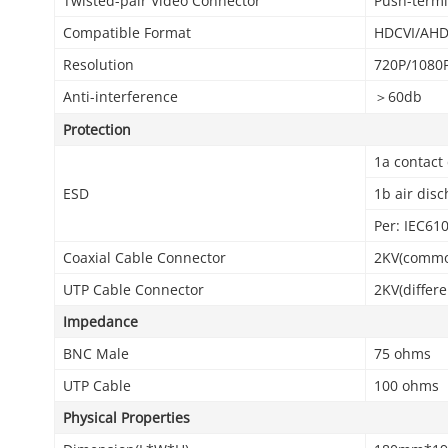
Twisted-pair Video Connector
Push-termi
Compatible Format
HDCVI/AHD
Resolution
720P/1080
Anti-interference
＞60db
Protection
1a contact 
ESD
1b air disc
Per: IEC61
Coaxial Cable Connector
2KV(common
UTP Cable Connector
2KV(differ
Impedance
BNC Male
75 ohms
UTP Cable
100 ohms
Physical Properties