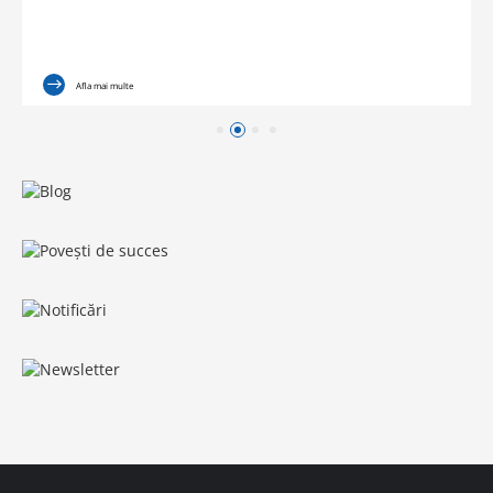
Afla mai multe
Blog
Povești de succes
Notificări
Notificări legate de produse și soluții, inclusiv
Newsletter
anunțuri privind EoL pentru produse etc., pot fi
găsite aici