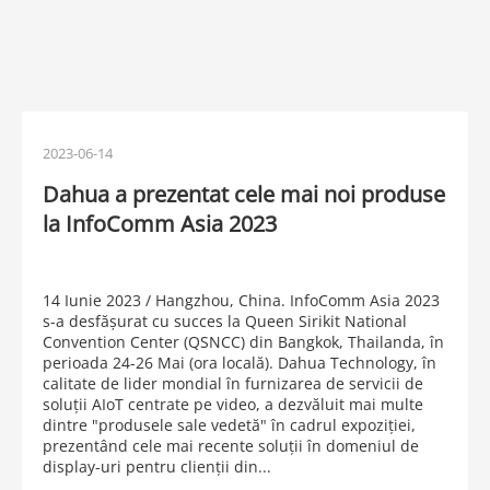
2023-06-14
Dahua a prezentat cele mai noi produse
la InfoComm Asia 2023
14 Iunie 2023 / Hangzhou, China. InfoComm Asia 2023
s-a desfășurat cu succes la Queen Sirikit National
Convention Center (QSNCC) din Bangkok, Thailanda, în
perioada 24-26 Mai (ora locală). Dahua Technology, în
calitate de lider mondial în furnizarea de servicii de
soluții AIoT centrate pe video, a dezvăluit mai multe
dintre "produsele sale vedetă" în cadrul expoziției,
prezentând cele mai recente soluții în domeniul de
display-uri pentru clienții din...