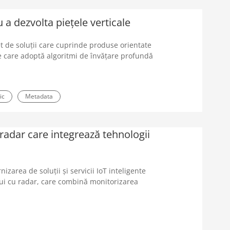
a dezvolta piețele verticale
 de soluții care cuprinde produse orientate
re care adoptă algoritmi de învățare profundă
ic
Metadata
radar care integrează tehnologii
zarea de soluții și servicii IoT inteligente
ului cu radar, care combină monitorizarea