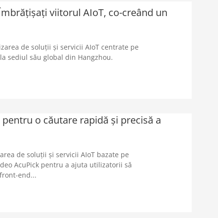
mbrățișați viitorul AIoT, co-creând un
rea de soluții și servicii AIoT centrate pe
 la sediul său global din Hangzhou.
 pentru o căutare rapidă și precisă a
ea de soluții și servicii AIoT bazate pe
deo AcuPick pentru a ajuta utilizatorii să
front-end...