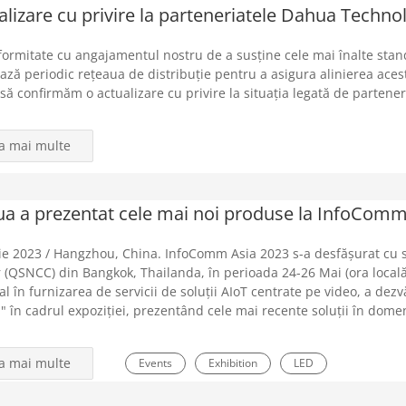
alizare cu privire la parteneriatele Dahua Techno
Easy IP
Industrial Inspection
Technological Innovation
formitate cu angajamentul nostru de a susține cele mai înalte standa
Awards
Wireless
ECO partner
Early Warning
ază periodic rețeaua de distribuție pentru a asigura alinierea aceste
să confirmăm o actualizare cu privire la situația legată de partener
 Control
AI
Audiovisual
AIoT
Active Deterrence
Certification
CSR
Core Product Launch
Customers an
la mai multe
vents
Fire Prevention
Full-color
Financial Report
a a prezentat cele mai noi produse la InfoComm
Metadata
Multi-sensor
NVR
Panoramic
Pa
ie 2023 / Hangzhou, China. InfoComm Asia 2023 s-a desfășurat cu s
Service
Software
Starlight
Solutions
Smart
 (QSNCC) din Bangkok, Thailanda, în perioada 24-26 Mai (ora locală)
l în furnizarea de servicii de soluții AIoT centrate pe video, a dez
eo Conferencing
WizSense
WizMind
XVR
" în cadrul expoziției, prezentând cele mai recente soluții în domeni
la mai multe
Events
Exhibition
LED