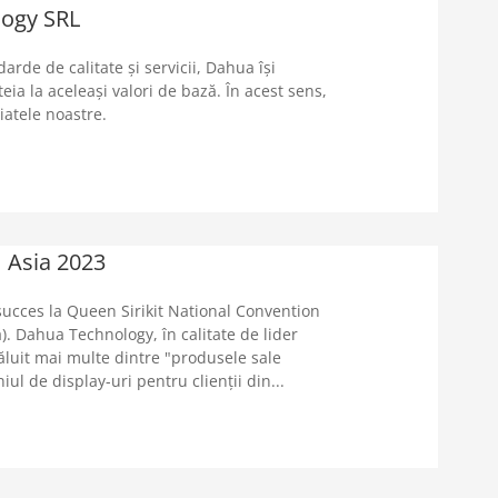
logy SRL
Off-grid Solution
Solar Energy
rde de calitate și servicii, Dahua își
Heat Detection
Forest Firefighting System
ia la aceleași valori de bază. În acest sens,
iatele noastre.
Access Control
Alarm
d Partners
DEPP
Heat Detection
Hardware
HDCVI
Imou
 Asia 2023
rtnership
PTZ
Perimeter Protection
ucces la Queen Sirikit National Convention
 Home
Technical Compatibility
. Dahua Technology, în calitate de lider
văluit mai multe dintre "produsele sale
ul de display-uri pentru clienții din...