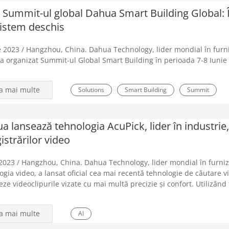
 Summit-ul global Dahua Smart Building Global: Î
istem deschis
e 2023 / Hangzhou, China. Dahua Technology, lider mondial în furniza
 a organizat Summit-ul Global Smart Building în perioada 7-8 Iunie
la mai multe
Solutions
Smart Building
Summit
a lansează tehnologia AcuPick, lider în industrie,
istrărilor video
2023 / Hangzhou, China. Dahua Technology, lider mondial în furnizar
ogia video, a lansat oficial cea mai recentă tehnologie de căutare vi
zeze videoclipurile vizate cu mai multă precizie și confort. Utilizând 
la mai multe
AI