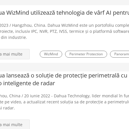
a WizMind utilizează tehnologia de vârf AI pentru 
2023 / Hangzhou, China. Dahua WizMind este un portofoliu complet
roiecte, inclusiv IPC, NVR, PTZ, IVSS, termice și o platformă softwa
 din industrie.
la mai multe
WizMind
Perimeter Protection
Panoram
a lansează o soluție de protecție perimetrală cu 
o inteligente de radar
ou, China / 20 iunie 2022 - Dahua Technology, lider mondial în furni
te pe video, a actualizat recent soluția sa de protecție a perimetr
și radar.
la mai multe