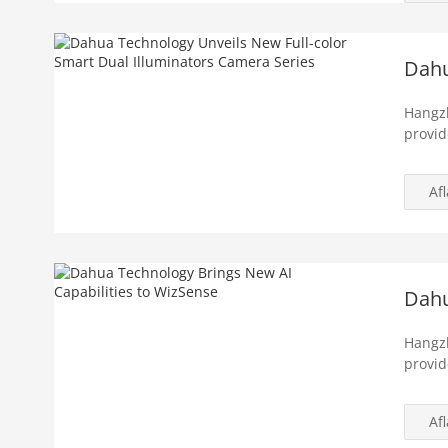
Dahu
Hangzh
provid
Af
Dahu
Hangzh
provid
Af