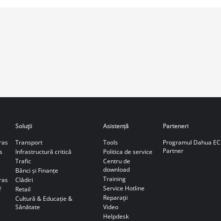
Soluţii
Asistență
Parteneri
ras
Transport
Tools
Programul Dahua E
Partner
s
Infrastructură critică
Politica de service
Trafic
Centru de
download
Bănci și Finanțe
Training
ras
Clădiri
Service Hotline
f
Retail
Reparaţii
Cultură & Educație &
Sănătate
Video
Helpdesk