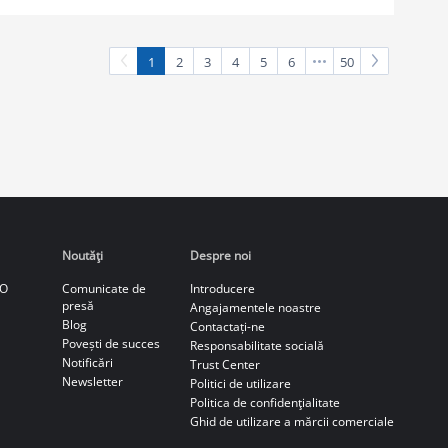
1
2
3
4
5
6
50
Noutăţi
Despre noi
CO
Comunicate de
Introducere
presă
Angajamentele noastre
Blog
Contactați-ne
Povești de succes
Responsabilitate socială
Notificări
Trust Center
Newsletter
Politici de utilizare
Politica de confidenţialitate
Ghid de utilizare a mărcii comerciale