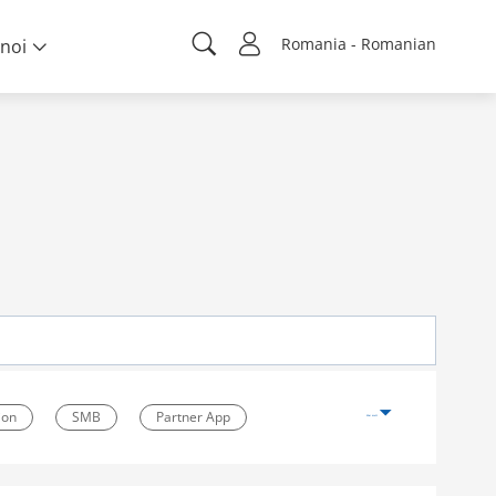
Romania - Romanian
noi
ion
SMB
Partner App
Mai mult
tive Packaging
Warranty