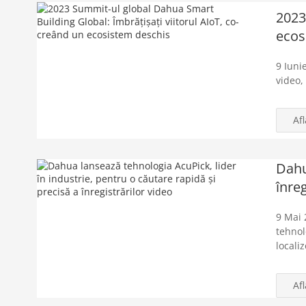
2023
ecos
9 Iuni
video,
Af
Dahu
înreg
9 Mai 
tehnol
locali
Af