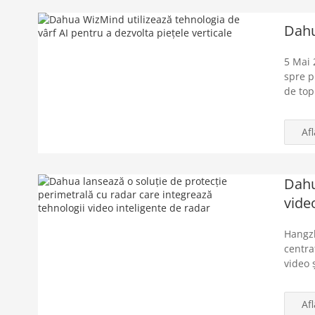
Dahu
5 Mai 
spre p
de top
Af
Dahu
vide
Hangzh
centra
video 
Af