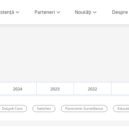
istență
Parteneri
Noutăţi
Despre 
ENIMENTE
și a unui mod de viață mai
2024
2023
2022
DoLynk Care
Switches
Panoramic Surveillance
Educat
dar
Night Surveillance
Environmental Protection
Innova