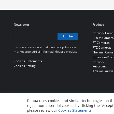
Newsletter
Produse
Network Came
Trimite
HDCVI Camera
PT Cameras
Introdu adresa de e-mail pentru a primi cele
PTZ Cameras
mai recente stiri si informatii despre produse
Thermal Came
Explosion-Proo
Cookies Statements
Network
Cookies Setting
Recorders
Afla mai multe
what ? 2010-2026 mean??
Dahua uses cookies and similar technologies on the
reject non-essential cookies by clicking the “Accept
浙ICP备07004180号-3
浙公网安备 33010802004137号
please review our
Cookies Statements