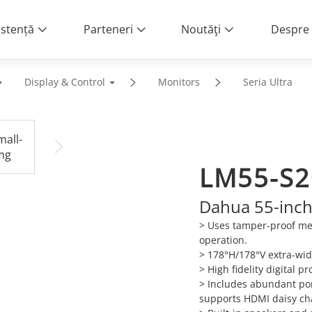
istență
Parteneri
Noutăţi
Despre 
Display & Control
Monitors
Seria Ultra
LM55-S2
Dahua 55-inch
> Uses tamper-proof met
operation.
> 178°H/178°V extra-wid
> High fidelity digital p
> Includes abundant por
supports HDMI daisy ch