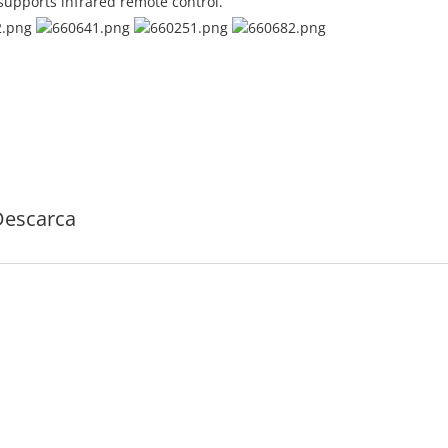
supports infrared remote control.
Descarca