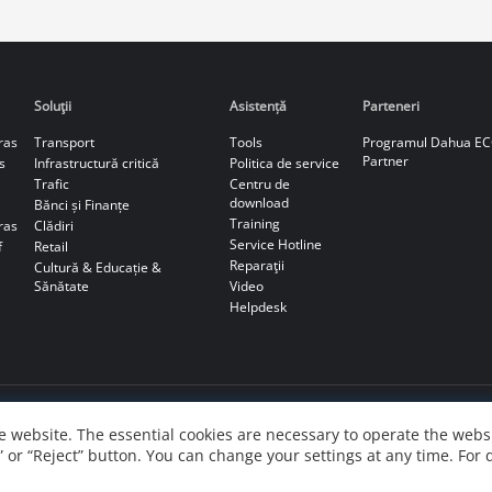
Soluţii
Asistență
Parteneri
ras
Transport
Tools
Programul Dahua E
Partner
s
Infrastructură critică
Politica de service
Trafic
Centru de
download
Bănci și Finanțe
Training
ras
Clădiri
Service Hotline
f
Retail
Reparaţii
Cultură & Educație &
Sănătate
Video
Helpdesk
 website. The essential cookies are necessary to operate the websi
” or “Reject” button. You can change your settings at any time. For 