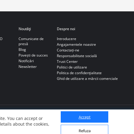
Noutăţi
Despre noi
CO
Comunicate de
Introducere
presă
Angajamentele noastre
Blog
Contactați-ne
Povești de succes
Responsabilitate socială
Notificări
Trust Center
Newsletter
Politici de utilizare
Politica de confidenţialitate
Ghid de utilizare a mărcii comerciale
Accept
te. You can accept or
details about the cookies,
Refuza