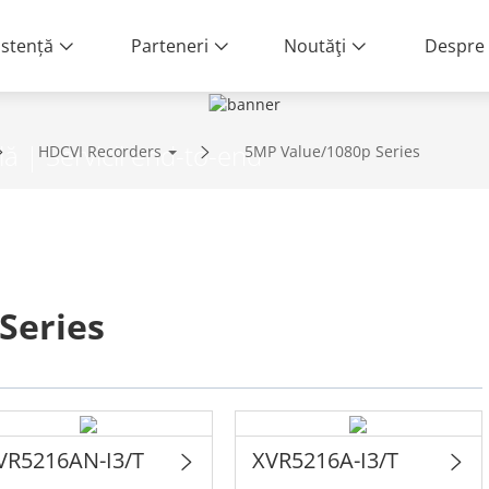
istență
Parteneri
Noutăţi
Despre 
lă | Servicii end-to-end
HDCVI Recorders
5MP Value/1080p Series
Series
VR5216AN-I3/T
XVR5216A-I3/T