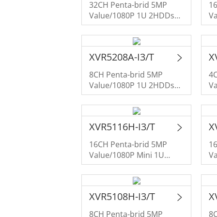
32CH Penta-brid 5MP
1
Value/1080P 1U 2HDDs
V
WizSense Digital Video
Wi
Recorder
R
XVR5208A-I3/T
X
8CH Penta-brid 5MP
4
Value/1080P 1U 2HDDs
V
WizSense Digital Video
Wi
Recorder
R
XVR5116H-I3/T
X
16CH Penta-brid 5MP
1
Value/1080P Mini 1U
Va
1HDD WizSense Digital
1H
Video Recorder
V
XVR5108H-I3/T
X
8CH Penta-brid 5MP
8