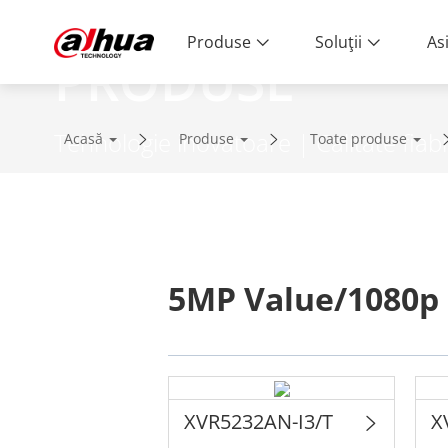
Produse
Soluţii
As
PRODUSE
Tehnologie inovatoare | Calitate fiabi
Acasă
Produse
Toate produse
5MP Value/1080p 
XVR5232AN-I3/T
X