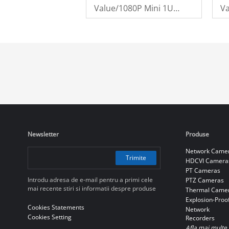
Value/1080P Mini 1U
Va
1HDD WizSense Digital
1H
Video Recorder
V
Newsletter
Produse
Network Came
Trimite
HDCVI Camera
PT Cameras
Introdu adresa de e-mail pentru a primi cele
PTZ Cameras
mai recente stiri si informatii despre produse
Thermal Came
Explosion-Proo
Cookies Statements
Network
Cookies Setting
Recorders
Afla mai multe