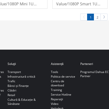
lue/1080P Mini 1U
Value/1080P Smart 1U
DD WizSense Digital
1HDD WizSense Digital
ideo Recorder
Video Recorder
1
2
Soluţii
Asistență
Parteneri
ras
Transport
Tools
Programul Dahua E
Partner
s
Infrastructură critică
Politica de service
Trafic
Centru de
download
Bănci și Finanțe
Training
ras
Clădiri
Service Hotline
f
Retail
Reparaţii
Cultură & Educație &
Sănătate
Video
Helpdesk