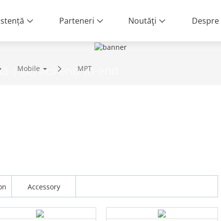
istență
Parteneri
Noutăţi
Despre 
lă | Servicii end-to-end
Mobile
MPT
on
Accessory