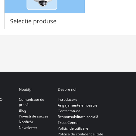
Selectie produse
Noutăţi
Despre noi
CO
Comunicate de
Introducere
presă
Angajamentele noastre
Blog
Contactați-ne
Povești de succes
Responsabilitate socială
Notificări
Trust Center
Newsletter
Politici de utilizare
Politica de confidenţialitate