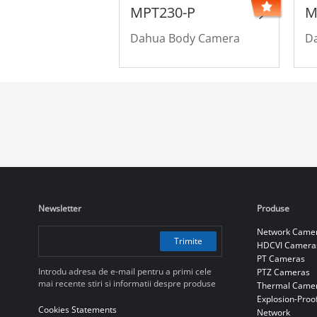
MPT230-P
M
Dahua Body Camera
D
Newsletter
Produse
Network Came
Trimite
HDCVI Camera
PT Cameras
Introdu adresa de e-mail pentru a primi cele
PTZ Cameras
mai recente stiri si informatii despre produse
Thermal Came
Explosion-Proo
Cookies Statements
Network