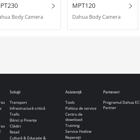
PT230
MPT120
ahua Body Camera
Dahua Body Camera
Soluţii
Asistență
Parteneri
ras
Transport
Tools
Programul Dahua E
Partner
s
Infrastructură critică
Politica de service
Trafic
Centru de
download
Bănci și Finanțe
Training
ras
Clădiri
Service Hotline
f
Retail
Reparaţii
Cultură & Educație &