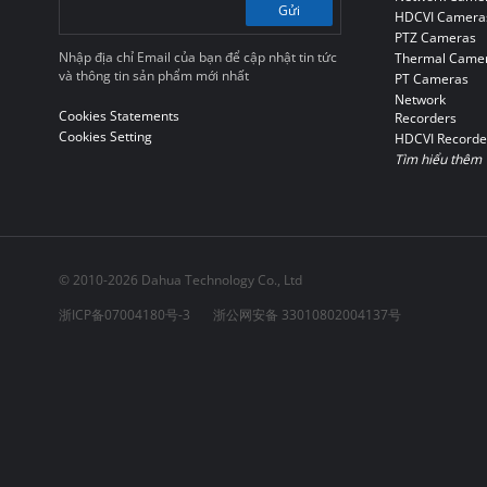
Gửi
HDCVI Camera
PTZ Cameras
Nhập địa chỉ Email của bạn để cập nhật tin tức
Thermal Came
và thông tin sản phẩm mới nhất
PT Cameras
Network
Cookies Statements
Recorders
Cookies Setting
HDCVI Recorde
Tìm hiểu thêm
© 2010-2026 Dahua Technology Co., Ltd
浙ICP备07004180号-3
浙公网安备 33010802004137号