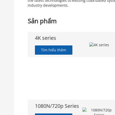
the latest technologies to existing coax-based syst
industry developments.
Sản phẩm
4K series
Tìm hiểu thêm
1080N/720p Series