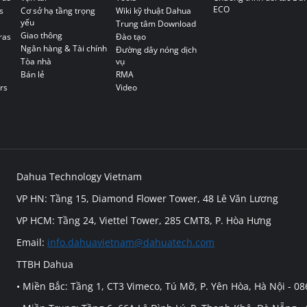
ECO
s
Cơ sở hạ tầng trọng
Wiki kỹ thuật Dahua
yếu
Trung tâm Download
Giao thông
ras
Đào tạo
Ngân hàng & Tài chính
Đường dây nóng dịch
Tòa nhà
vụ
Bán lẻ
RMA
rs
Video
Dahua Technology Vietnam
VP HN: Tầng 15, Diamond Flower Tower, 48 Lê Văn Lương
VP HCM: Tầng 24, Viettel Tower, 285 CMT8, P. Hòa Hưng
Email:
info.dahuavietnam@dahuatech.com
TTBH Dahua
• Miền Bắc: Tầng 1, CT3 Vimeco, Tú Mỡ, P. Yên Hòa, Hà Nội - 0