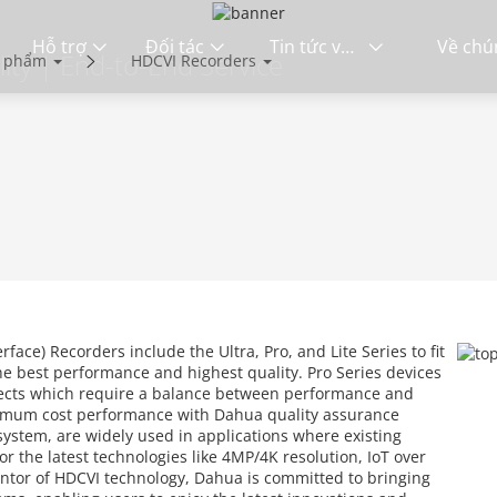
Hỗ trợ
Đối tác
Tin tức và sự kiện
ity | End-to-End Service
n phẩm
HDCVI Recorders
ace) Recorders include the Ultra, Pro, and Lite Series to fit
the best performance and highest quality. Pro Series devices
ojects which require a balance between performance and
ptimum cost performance with Dahua quality assurance
system, are widely used in applications where existing
or the latest technologies like 4MP/4K resolution, IoT over
entor of HDCVI technology, Dahua is committed to bringing