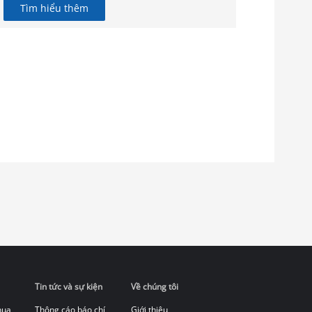
Tìm hiểu thêm
Tin tức và sự kiện
Về chúng tôi
hua
Thông cáo báo chí
Giới thiệu