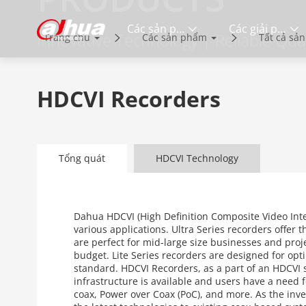
Các sản phẩm
Các giải pháp
Innovative Technology | Reliable Qual
Trang chủ
Các sản phẩm
Tất cả sả
HDCVI Recorders
Tổng quát
HDCVI Technology
Dahua HDCVI (High Definition Composite Video Interf
various applications. Ultra Series recorders offer 
are perfect for mid-large size businesses and pr
budget. Lite Series recorders are designed for o
standard. HDCVI Recorders, as a part of an HDCVI 
infrastructure is available and users have a need f
coax, Power over Coax (PoC), and more. As the inv