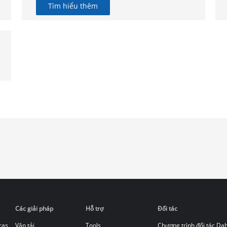
Tìm hiểu thêm
Các giải pháp
Hỗ trợ
Đối tác
ras
Vận tải
Tools
Chương trình đối tác Da