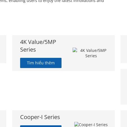
ems, enabling users to enjoy the latest innovations and
4K Value/5MP
Series
Tìm hiểu thêm
Cooper-I Series