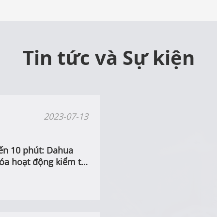
Tin tức và Sự kiện
2023-07-13
ến 10 phút: Dahua
óa hoạt động kiểm tra
g cháy chữa cháy tại
n Vân Nam