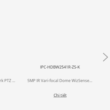
IPC-HDBW2541R-ZS-K
4M 16x IR WizSense Network PTZ Camera
5MP IR Vari-focal Dome WizSense Network Camera
Chi tiết