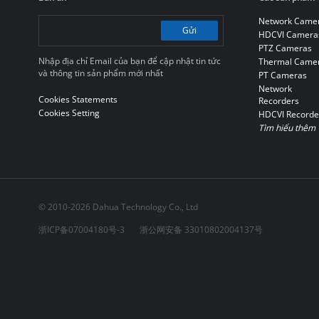
Network Came
Gửi
HDCVI Camera
PTZ Cameras
Nhập địa chỉ Email của bạn để cập nhật tin tức
Thermal Came
và thông tin sản phẩm mới nhất
PT Cameras
Network
Cookies Statements
Recorders
Cookies Setting
HDCVI Recorde
Tìm hiểu thêm
© 2010-2026 Dahua Technology Co., Ltd
浙ICP备07004180号-3
浙公网安备 33010802004137号