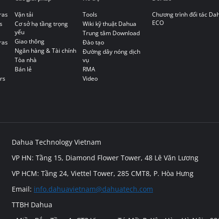
ras
Vận tải
Tools
Chương trình đối tác Da
ECO
s
Cơ sở hạ tầng trọng
Wiki kỹ thuật Dahua
yếu
Trung tâm Download
Giao thông
ras
Đào tạo
Ngân hàng & Tài chính
Đường dây nóng dịch
Tòa nhà
vụ
Bán lẻ
RMA
rs
Video
Dahua Technology Vietnam
VP HN: Tầng 15, Diamond Flower Tower, 48 Lê Văn Lương
VP HCM: Tầng 24, Viettel Tower, 285 CMT8, P. Hòa Hưng
Email:
info.dahuavietnam@dahuatech.com
TTBH Dahua