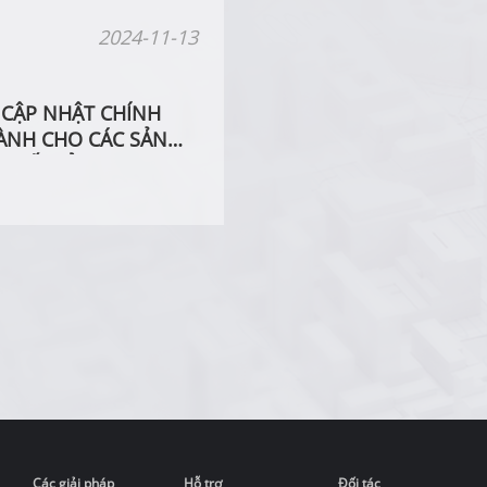
2024-11-13
CẬP NHẬT CHÍNH
ÀNH CHO CÁC SẢN
PHỐI CỦA DAHUA
Các giải pháp
Hỗ trợ
Đối tác