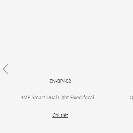
EN-BP402
ay
4MP Smart Dual Light Fixed-focal Bullet WizSense Network Camera
Q
Chi tiết