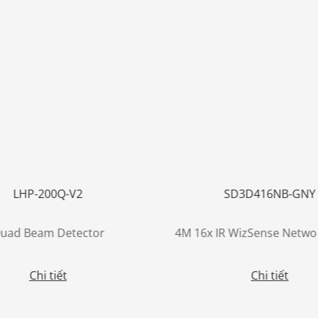
LHP-200Q-V2
SD3D416NB-GNY
uad Beam Detector
Chi tiết
Chi tiết